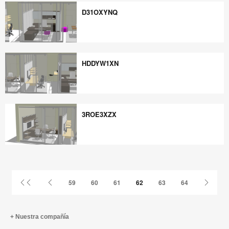
D31OXYNQ
D31OXYNQ
HDDYW1XN
HDDYW1XN
3ROE3XZX
3ROE3XZX
Primer
Página
Página
59
60
61
62
63
64
página
anterior
siguie
Nuestra compañía