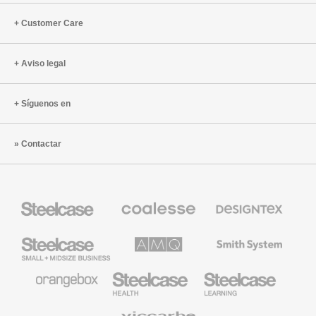
Customer Care
Aviso legal
Síguenos en
Contactar
Mobiliario
Mobiliario
Textiles
Steelcase
Premium
de
de
Designtex
Coalesse
Steelcase
AMQ
Mobiliario
Small
Solutions
de
Business
Smith
System
Mobiliario
Mobiliario
Mobiliario
de
para
para
Orangebox
Industria
Educación
Médica
de
Viccarbe
de
Steelcase