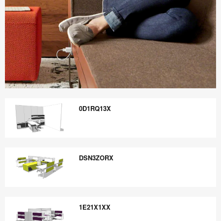
Boletín
Informativo
0D1RQ13X
Steelcase
360
0D1RQ13X
DSN3ZORX
DSN3ZORX
1E21X1XX