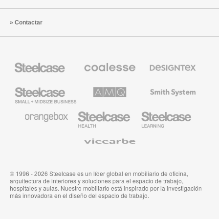
Contactar
Mobiliario
Mobiliario
Textiles
Steelcase
Premium
de
de
Designtex
Coalesse
Steelcase
AMQ
Mobiliario
Small
Solutions
de
Business
Smith
System
Mobiliario
Mobiliario
Mobiliario
de
para
para
Orangebox
Industria
Educación
Médica
de
Viccarbe
de
Steelcase
Steelcase
© 1996 - 2026 Steelcase es un líder global en mobiliario de oficina,
arquitectura de interiores y soluciones para el espacio de trabajo,
hospitales y aulas. Nuestro mobiliario está inspirado por la investigación
más innovadora en el diseño del espacio de trabajo.