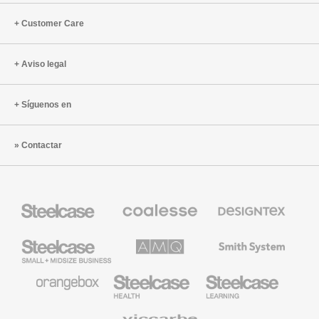
Customer Care
Aviso legal
Síguenos en
Contactar
Mobiliario
Mobiliario
Textiles
Steelcase
Premium
de
de
Designtex
Coalesse
Steelcase
AMQ
Mobiliario
Small
Solutions
de
Business
Smith
System
Mobiliario
Mobiliario
Mobiliario
de
para
para
Orangebox
Industria
Educación
Médica
de
Viccarbe
de
Steelcase