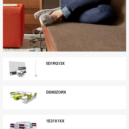
Boletín
Informativo
0D1RQ13X
Steelcase
360
0D1RQ13X
DSN3ZORX
DSN3ZORX
1E21X1XX