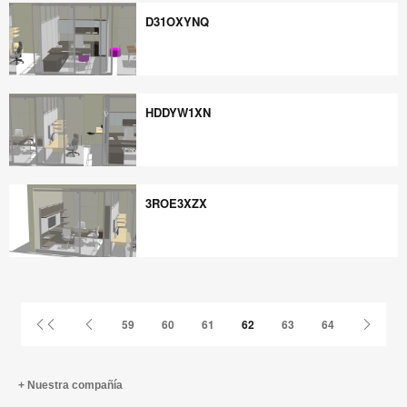
D31OXYNQ
D31OXYNQ
HDDYW1XN
HDDYW1XN
3ROE3XZX
3ROE3XZX
Primer
Página
Página
59
60
61
62
63
64
página
anterior
siguie
Nuestra compañía