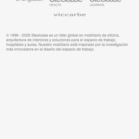
Orangebox
Industria
Educación
Médica
de
Viccarbe
de
Steelcase
Steelcase
© 1996 - 2026 Steelcase es un líder global en mobiliario de oficina,
arquitectura de interiores y soluciones para el espacio de trabajo,
hospitales y aulas. Nuestro mobiliario está inspirado por la investigación
más innovadora en el diseño del espacio de trabajo.