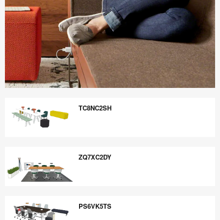
Boletín
Informativo
TC8NC2SH
Steelcase
360
TC8NC2SH
ZQ7XC2DY
ZQ7XC2DY
PS6VK5TS