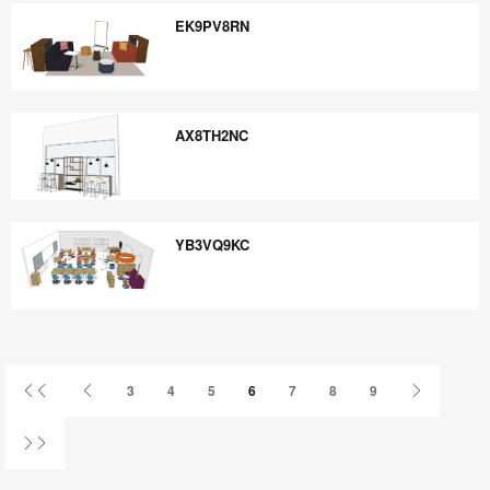
EK9PV8RN
EK9PV8RN
AX8TH2NC
AX8TH2NC
YB3VQ9KC
YB3VQ9KC
Primer
Página
Página
3
4
5
6
7
8
9
página
anterior
siguiente
Última
página