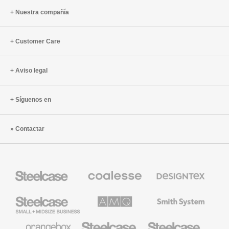
Nuestra compañía
Customer Care
Aviso legal
Síguenos en
Contactar
Mobiliario
Mobiliario
Textiles
Steelcase
Premium
de
de
Designtex
Coalesse
Steelcase
AMQ
Mobiliario
Small
Solutions
de
Business
Smith
System
Mobiliario
Mobiliario
Mobiliario
de
para
para