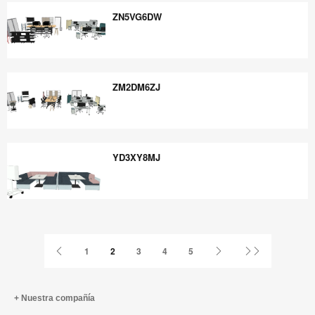
ZN5VG6DW
ZN5VG6DW
ZM2DM6ZJ
ZM2DM6ZJ
YD3XY8MJ
YD3XY8MJ
Página
Página
Última
1
2
3
4
5
anterior
siguiente
página
Nuestra compañía