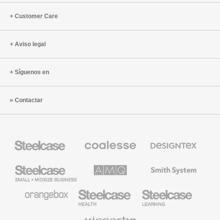
Customer Care
Aviso legal
Síguenos en
Contactar
Mobiliario
Mobiliario
Textiles
Steelcase
Premium
de
de
Designtex
Coalesse
Steelcase
AMQ
Mobiliario
Small
Solutions
de
Business
Smith
System
Mobiliario
Mobiliario
Mobiliario
de
para
para
Orangebox
Industria
Educación
Médica
de
Viccarbe
de
Steelcase