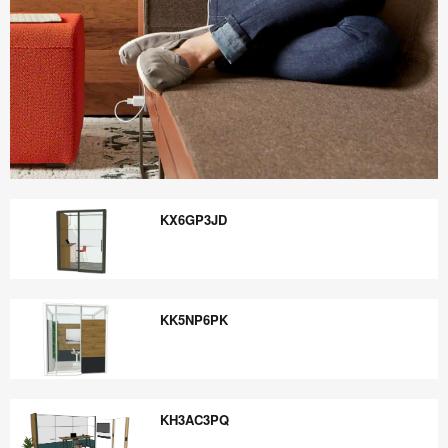
Boletín
Informativo
KX6GP3JD
Steelcase
360
KX6GP3JD
KK5NP6PK
KK5NP6PK
KH3AC3PQ