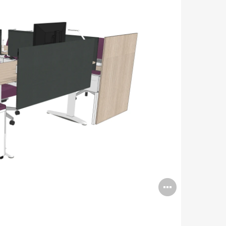
Open
image
tooltip