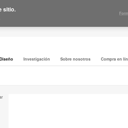
 sitio.
Form
.
Diseño
Investigación
Sobre nosotros
Compra en lí
ar