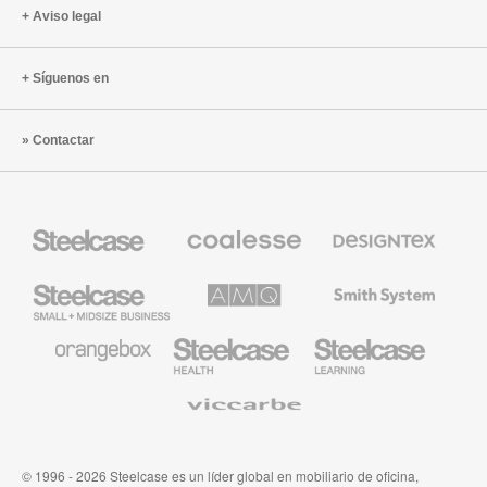
Aviso legal
Síguenos en
Contactar
Mobiliario
Mobiliario
Textiles
Steelcase
Premium
de
de
Designtex
Coalesse
Steelcase
AMQ
Mobiliario
Small
Solutions
de
Business
Smith
System
Mobiliario
Mobiliario
Mobiliario
de
para
para
Orangebox
Industria
Educación
Médica
de
Viccarbe
de
Steelcase
Steelcase
© 1996 - 2026 Steelcase es un líder global en mobiliario de oficina,