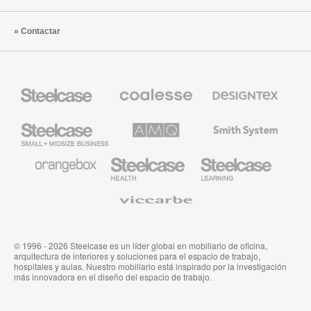
Contactar
Mobiliario
Mobiliario
Textiles
Steelcase
Premium
de
de
Designtex
Coalesse
Steelcase
AMQ
Mobiliario
Small
Solutions
de
Business
Smith
System
Mobiliario
Mobiliario
Mobiliario
de
para
para
Orangebox
Industria
Educación
Médica
de
Viccarbe
de
Steelcase
Steelcase
© 1996 - 2026 Steelcase es un líder global en mobiliario de oficina,
arquitectura de interiores y soluciones para el espacio de trabajo,
hospitales y aulas. Nuestro mobiliario está inspirado por la investigación
más innovadora en el diseño del espacio de trabajo.