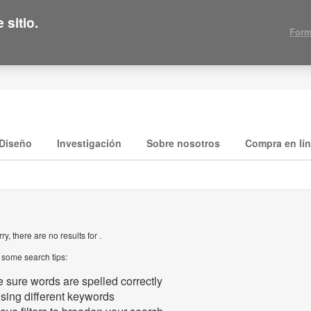
 sitio.
Form
.
Diseño
Investigación
Sobre nosotros
Compra en lí
ry, there are no results for .
 some search tips:
 sure words are spelled correctly
using different keywords