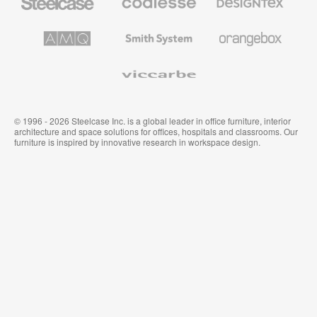
の
の
プ
テ
レ
キ
AMQ
Smith
Orangebox
ミ
ス
Solutions
System
ア
タ
ム
イ
Viccarbe
オ
ル
フ
&
ィ
ウ
ス
ォ
家
ー
© 1996 - 2026 Steelcase Inc. is a global leader in office furniture, interior
具
ル
architecture and space solutions for offices, hospitals and classrooms. Our
カ
furniture is inspired by innovative research in workspace design.
バ
リ
ン
グ