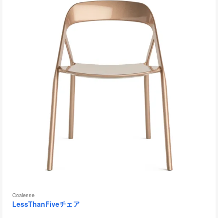
to
Coalesse
LessThanFiveチェア