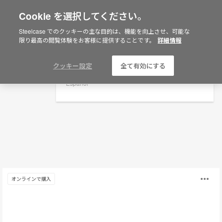
Cookie を選択してください。
×
Are you in United States?
Steelcase でのクッキーの主な目的は、機能を向上させ、可能な
ゲストチェア
限り最高の閲覧体験をお客様に提供することです。
詳細情報
Would you like to see Products we sell in
your region?
Filters
Americas
クッキー設定
全て有効にする
English
Español
LessThanFive
O
オンラインで購入
チ
ェ
i
ア