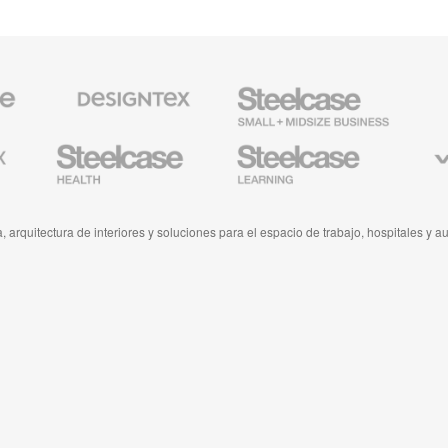
Textiles
Steelcase
AMQ
de
Small
Solutio
Designtex
Business
Mobiliario
Mobiliario
Viccarb
para
para
Industria
Educación
Médica
de
de
Steelcase
Steelcase
, arquitectura de interiores y soluciones para el espacio de trabajo, hospitales y a