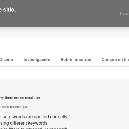
 sitio.
Form
.
Diseño
Investigación
Sobre nosotros
Compra en lí
ry, there are no results for .
 some search tips:
 sure words are spelled correctly
using different keywords