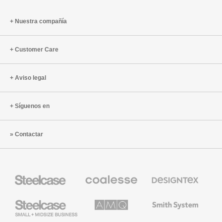
Nuestra compañía
Customer Care
Aviso legal
Síguenos en
Contactar
Mobiliario
Mobiliario
Textiles
Steelcase
Premium
de
de
Designtex
Coalesse
Steelcase
AMQ
Mobiliario
Small
Solutions
de
Business
Smith
System