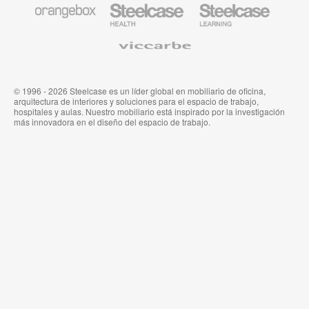
Mobiliario
Mobiliario
Mobiliario
de
para
para
Orangebox
Industria
Educación
Médica
de
Viccarbe
de
Steelcase
Steelcase
© 1996 - 2026 Steelcase es un líder global en mobiliario de oficina,
arquitectura de interiores y soluciones para el espacio de trabajo,
hospitales y aulas. Nuestro mobiliario está inspirado por la investigación
más innovadora en el diseño del espacio de trabajo.