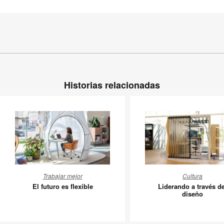
Historias relacionadas
El
Liderand
Trabajar mejor
Cultura
futuro
a
El futuro es flexible
Liderando a través de
es
través
diseño
flexible
del
diseño