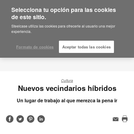
Selecciona tu opción para las cookies
de este sitio.
Steelcase utiliza las cookies para ofrecerle al usuario una mejor
experiencia.
Formato de cookies
Aceptar todas las cookies
Cultura
Nuevos vecindarios híbridos
Un lugar de trabajo al que merezca la pena ir
Compartir
Compartir
Compartir
Compartir
Email
Imp
en
en
en
en
est
Facebook
Twitter
Pinterest
Linked-