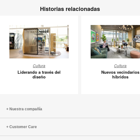
Historias relacionadas
Liderando
Nuevos
Cultura
Cultura
a
vecindar
Liderando a través del
Nuevos vecindarios
través
híbridos
diseño
híbridos
del
diseño
Nuestra compañía
Customer Care