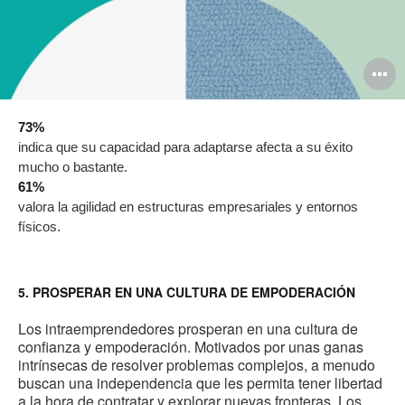
O
i
73%
to
indica que su capacidad para adaptarse afecta a su éxito
mucho o bastante.
61%
valora la agilidad en estructuras empresariales y entornos
físicos.
5. PROSPERAR EN UNA CULTURA DE EMPODERACIÓN
Los intraemprendedores prosperan en una cultura de
confianza y empoderación. Motivados por unas ganas
intrínsecas de resolver problemas complejos, a menudo
buscan una independencia que les permita tener libertad
a la hora de contratar y explorar nuevas fronteras. Los