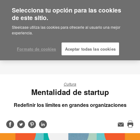
Selecciona tu opción para las cookies
de este sitio.
Steelcase utiliza las cookies para ofrecerle al usuario una mejor
experiencia.
Formato de cookies
Aceptar todas las cookies
Cultura
Mentalidad de startup
Redefinir los límites en grandes organizaciones
Compartir
Compartir
Compartir
Compartir
Email
Imp
en
en
en
en
est
Facebook
Twitter
Pinterest
Linked-