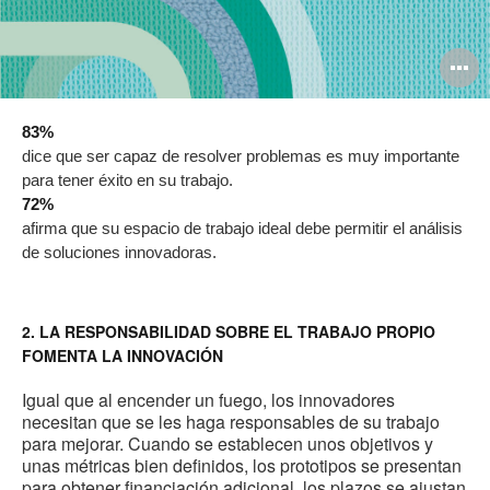
O
i
83%
to
dice que ser capaz de resolver problemas es muy importante
para tener éxito en su trabajo.
72%
afirma que su espacio de trabajo ideal debe permitir el análisis
de soluciones innovadoras.
2. LA RESPONSABILIDAD SOBRE EL TRABAJO PROPIO
FOMENTA LA INNOVACIÓN
Igual que al encender un fuego, los innovadores
necesitan que se les haga responsables de su trabajo
para mejorar. Cuando se establecen unos objetivos y
unas métricas bien definidos, los prototipos se presentan
para obtener financiación adicional, los plazos se ajustan