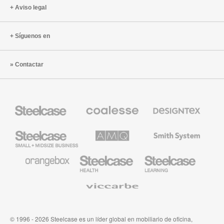
Aviso legal
Síguenos en
Contactar
Mobiliario
Mobiliario
Textiles
Steelcase
Premium
de
de
Designtex
Coalesse
Steelcase
AMQ
Mobiliario
Small
Solutions
de
Business
Smith
System
Mobiliario
Mobiliario
Mobiliario
de
para
para
Orangebox
Industria
Educación
Médica
de
Viccarbe
de
Steelcase
Steelcase
© 1996 - 2026 Steelcase es un líder global en mobiliario de oficina,