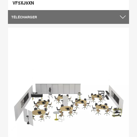
VF5XJ9XN
TÉLÉCHARGER