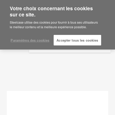
Votre choix concernant les cookies
×
Are you in United States?
sur ce site.
Idées d'aménagement
Would you like to see Products we sell in
Steelcase utilise des cookies pour fournir à tous ses utilisateurs
your region?
le meilleur contenu et la meilleure expérience possible.
AFFICHER LES FILTRES
Americas
English
Paramètres des cookies
Accepter tous les cookies
Español