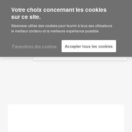
Votre choix concernant les cookies
×
Are you in United States?
sur ce site.
Idées d'aménagement
Would you like to see Products we sell in
Steelcase utilise des cookies pour fournir à tous ses utilisateurs
your region?
le meilleur contenu et la meilleure expérience possible.
AFFICHER LES FILTRES
Americas
English
Paramètres des cookies
Accepter tous les cookies
Español