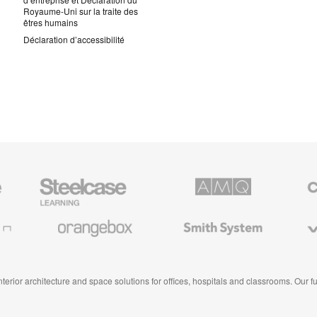
Royaume-Uni sur la traite des
êtres humains
Déclaration d’accessibilité
Steelcase
AMQ
Coales
Mobilier
Solutions
Mobilier
pour
de
le
Bureau
Orangebox
Smith
Viccarb
secteur
Premiu
System
de
l’Education
 interior architecture and space solutions for offices, hospitals and classrooms. Our 