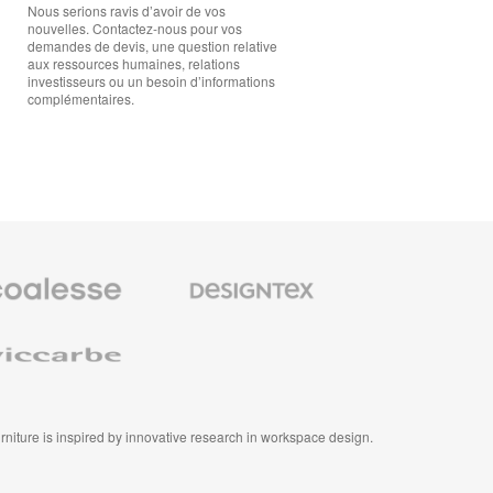
Nous serions ravis d’avoir de vos
nouvelles. Contactez-nous pour vos
demandes de devis, une question relative
aux ressources humaines, relations
investisseurs ou un besoin d’informations
complémentaires.
se
Designtex
Textiles
et
Revêtements
e
m
Muraux
furniture is inspired by innovative research in workspace design.