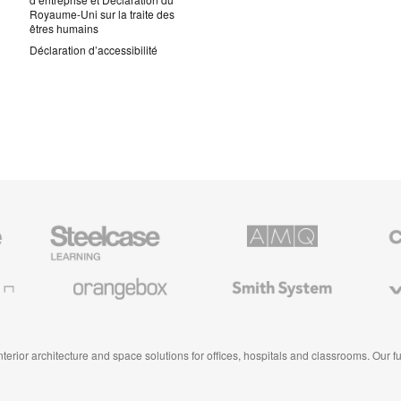
Royaume-Uni sur la traite des
êtres humains
Déclaration d’accessibilité
Steelcase
AMQ
Coales
Mobilier
Solutions
Mobilier
pour
de
le
Bureau
Orangebox
Smith
Viccarb
secteur
Premiu
System
de
l’Education
 interior architecture and space solutions for offices, hospitals and classrooms. Our 