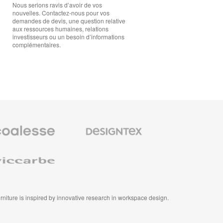
Nous serions ravis d’avoir de vos
nouvelles. Contactez-nous pour vos
demandes de devis, une question relative
aux ressources humaines, relations
investisseurs ou un besoin d’informations
complémentaires.
se
Designtex
Textiles
et
Revêtements
e
m
Muraux
furniture is inspired by innovative research in workspace design.