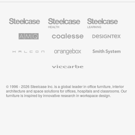
Steelcase
Steelcase
Steelcase
Health
Mobilier
pour
le
AMQ
Coalesse
Designtex
secteur
Solutions
Mobilier
Textiles
de
de
et
l’Education
Bureau
Revêtements
Halcon
Orangebox
Smith
Premium
Muraux
System
Viccarbe
© 1996 - 2026 Steelcase Inc. is a global leader in office furniture, interior
architecture and space solutions for offices, hospitals and classrooms. Our
furniture is inspired by innovative research in workspace design.