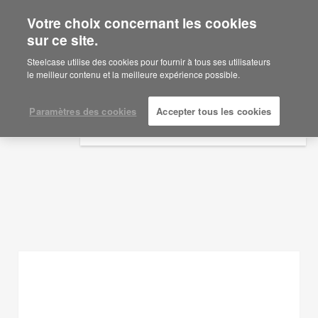
Votre choix concernant les cookies
×
Are you in United States?
sur ce site.
Idées d'aménagement
Would you like to see Products we sell in
Steelcase utilise des cookies pour fournir à tous ses utilisateurs
your region?
le meilleur contenu et la meilleure expérience possible.
AFFICHER LES FILTRES
Americas
English
Paramètres des cookies
Accepter tous les cookies
Español