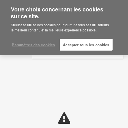
Votre choix concernant les cookies
×
Are you in United States?
sur ce site.
Idées d'aménagement
Would you like to see Products we sell in
Steelcase utilise des cookies pour fournir à tous ses utilisateurs
your region?
le meilleur contenu et la meilleure expérience possible.
AFFICHER LES FILTRES
Americas
English
Paramètres des cookies
Accepter tous les cookies
Español