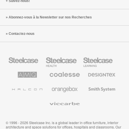
Suivez-nous!
Abonnez-vous à la Newsletter sur nos Recherches
Contactez-nous
Steelcase
Steelcase
Steelcase
Health
Mobilier
pour
le
AMQ
Coalesse
Designtex
secteur
Solutions
Mobilier
Textiles
de
de
et
l’Education
Bureau
Revêtements
Halcon
Orangebox
Smith
Premium
Muraux
System
Viccarbe
© 1996 - 2026 Steelcase Inc. is a global leader in office furniture, interior
architecture and space solutions for offices, hospitals and classrooms. Our