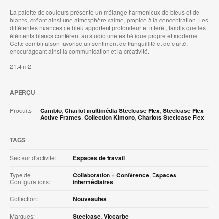
La palette de couleurs présente un mélange harmonieux de bleus et de
blancs, créant ainsi une atmosphère calme, propice à la concentration. Les
différentes nuances de bleu apportent profondeur et intérêt, tandis que les
éléments blancs confèrent au studio une esthétique propre et moderne.
Cette combinaison favorise un sentiment de tranquillité et de clarté,
encourageant ainsi la communication et la créativité. ​
21.4 m2
APERÇU
Produits
Cambio
,
Chariot multimédia Steelcase Flex
,
Steelcase Flex
Active Frames
,
Collection Kimono
,
Chariots Steelcase Flex
TAGS
Secteur d'activité:
Espaces de travail
Type de
Collaboration + Conférence
,
Espaces
Configurations:
intermédiaires
Collection:
Nouveautés
Marques:
Steelcase
,
Viccarbe