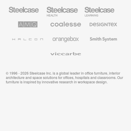
Steelcase
Steelcase
Steelcase
Health
Mobilier
pour
le
AMQ
Coalesse
Designtex
secteur
Solutions
Mobilier
Textiles
de
de
et
l’Education
Bureau
Revêtements
Halcon
Orangebox
Smith
Premium
Muraux
System
Viccarbe
© 1996 - 2026 Steelcase Inc. is a global leader in office furniture, interior
architecture and space solutions for offices, hospitals and classrooms. Our
furniture is inspired by innovative research in workspace design.