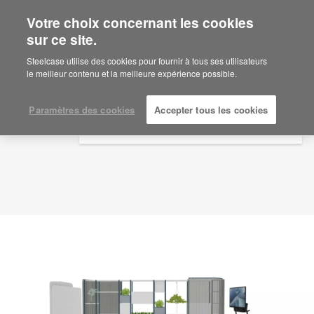
Votre choix concernant les cookies
×
Are you in United States?
sur ce site.
Idée d'aménagement
ID: HD8BK3ME
Would you like to see Products we sell in
Steelcase utilise des cookies pour fournir à tous ses utilisateurs
your region?
le meilleur contenu et la meilleure expérience possible.
Americas
English
Paramètres des cookies
Accepter tous les cookies
Español