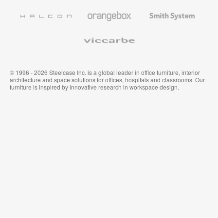
l’Education
Bureau
Revêtements
Halcon
Orangebox
Smith
Premium
Muraux
System
Viccarbe
© 1996 - 2026 Steelcase Inc. is a global leader in office furniture, interior
architecture and space solutions for offices, hospitals and classrooms. Our
furniture is inspired by innovative research in workspace design.