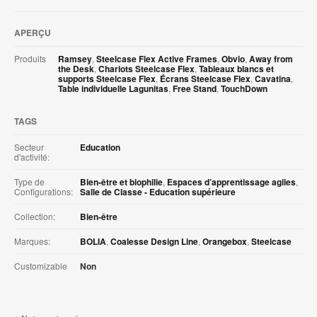
APERÇU
Produits
Ramsey
,
Steelcase Flex Active Frames
,
Obvio
,
Away from
the Desk
,
Chariots Steelcase Flex
,
Tableaux blancs et
supports Steelcase Flex
,
Écrans Steelcase Flex
,
Cavatina
,
Table individuelle Lagunitas
,
Free Stand
,
TouchDown
TAGS
Secteur
Education
d'activité:
Type de
Bien-être et biophilie
,
Espaces d’apprentissage agiles
,
Configurations:
Salle de Classe - Education supérieure
Collection:
Bien-être
Marques:
BOLIA
,
Coalesse Design Line
,
Orangebox
,
Steelcase
Customizable
Non