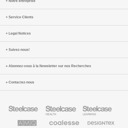
Notre entreprise
Service Clients
Legal Notices
Suivez-nous!
Abonnez-vous à la Newsletter sur nos Recherches
Contactez-nous
Steelcase
Steelcase
Steelcase
Health
Mobilier
pour
le
AMQ
Coalesse
Designtex
secteur
Solutions
Mobilier
Textiles
de
de
et