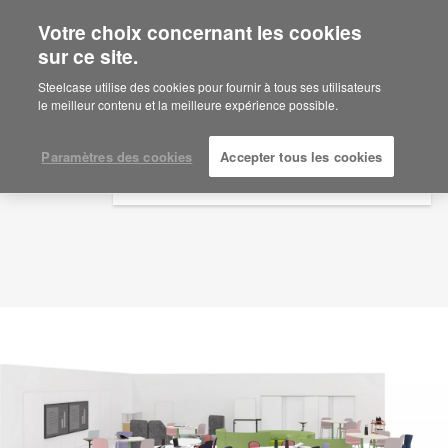
Votre choix concernant les cookies
×
Are you in United States?
sur ce site.
Idée d'aménagement
ID: GR8UX4RN
Would you like to see Products we sell in
Steelcase utilise des cookies pour fournir à tous ses utilisateurs
your region?
le meilleur contenu et la meilleure expérience possible.
Americas
English
Paramètres des cookies
Accepter tous les cookies
Español