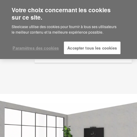
Votre choix concernant les cookies
×
Are you in United States?
sur ce site.
Idée d'aménagement
ID: GG7SD8NY
Would you like to see Products we sell in
Steelcase utilise des cookies pour fournir à tous ses utilisateurs
your region?
le meilleur contenu et la meilleure expérience possible.
Americas
English
Paramètres des cookies
Accepter tous les cookies
Español