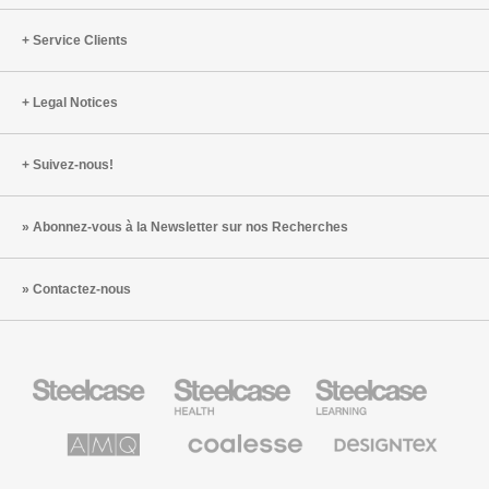
Service Clients
Legal Notices
Suivez-nous!
Abonnez-vous à la Newsletter sur nos Recherches
Contactez-nous
Steelcase
Steelcase
Steelcase
Health
Mobilier
pour
le
AMQ
Coalesse
Designtex
secteur
Solutions
Mobilier
Textiles
de
de
et
l’Education
Bureau
Revêtements
Halcon
Orangebox
Smith