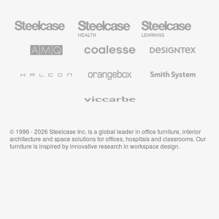
Steelcase
Steelcase
Steelcase
Health
Mobilier
pour
le
AMQ
Coalesse
Designtex
secteur
Solutions
Mobilier
Textiles
de
de
et
l’Education
Bureau
Revêtements
Halcon
Orangebox
Smith
Premium
Muraux
System
Viccarbe
© 1996 - 2026 Steelcase Inc. is a global leader in office furniture, interior
architecture and space solutions for offices, hospitals and classrooms. Our
furniture is inspired by innovative research in workspace design.