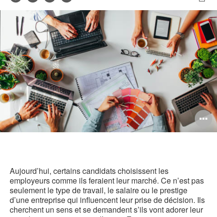
de
Imp
sur
sur
sur
sur
contact
cet
Facebook
Twitter
Pinterest
LinkedIn
pag
O
l'
b
d
Aujourd’hui, certains candidats choisissent les
employeurs comme ils feraient leur marché. Ce n’est pas
l
seulement le type de travail, le salaire ou le prestige
d’une entreprise qui influencent leur prise de décision. Ils
cherchent un sens et se demandent s’ils vont adorer leur