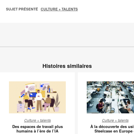
SUJET PRÉSENTÉ
CULTURE + TALENTS
Histoires similaires
Des
À
Culture + talents
Culture + talents
espaces
la
Des espaces de travail plus
À la découverte des us
de
découver
humains à l’ère de l’IA
Steelcase en Europe 