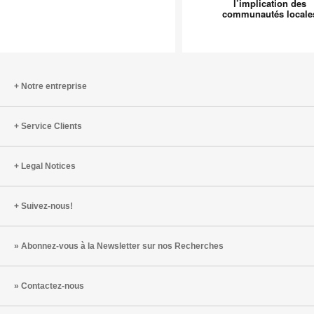
l’implication des
travail
des
communautés locale
plus
usines
humains
Steelcas
à
en
l’ère
Europe
de
–
Notre entreprise
l’IA
l’implica
des
Service Clients
communa
locales
Legal Notices
Suivez-nous!
Abonnez-vous à la Newsletter sur nos Recherches
Contactez-nous