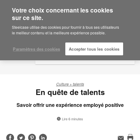
Votre choix concernant les cookies
×
Are you in United States?
sur ce site.
Would you like to see Products we sell in
Steelcase utilise des cookies pour fournir à tous ses utilisateurs
your region?
le meilleur contenu et la meilleure expérience possible.
Americas
English
Paramètres des cookies
Accepter tous les cookies
Español
Culture + talents
En quête de talents
Savoir offrir une expérience employé positive
Lire 6 minutes
Partager
Partager
Partager
Partager
Adresse