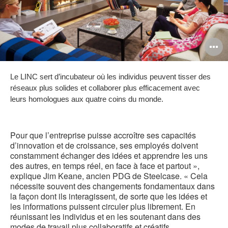
O
l'
Le LINC sert d’incubateur où les individus peuvent tisser des
b
réseaux plus solides et collaborer plus efficacement avec
d
leurs homologues aux quatre coins du monde.
l
Pour que l’entreprise puisse accroître ses capacités
d’innovation et de croissance, ses employés doivent
constamment échanger des idées et apprendre les uns
des autres, en temps réel, en face à face et partout »,
explique Jim Keane, ancien PDG de Steelcase. « Cela
nécessite souvent des changements fondamentaux dans
la façon dont ils interagissent, de sorte que les idées et
les informations puissent circuler plus librement. En
réunissant les individus et en les soutenant dans des
modes de travail plus collaboratifs et créatifs,