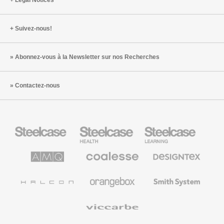
Suivez-nous!
Abonnez-vous à la Newsletter sur nos Recherches
Contactez-nous
Steelcase
Steelcase
Steelcase
Health
Mobilier
pour
le
AMQ
Coalesse
Designtex
secteur
Solutions
Mobilier
Textiles
de
de
et
l’Education
Bureau
Revêtements
Halcon
Orangebox
Smith
Premium
Muraux
System
Viccarbe