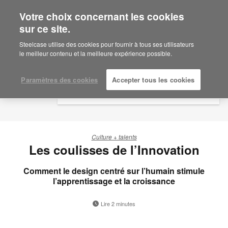
Votre choix concernant les cookies
×
Are you in United States?
sur ce site.
Would you like to see Products we sell in
Steelcase utilise des cookies pour fournir à tous ses utilisateurs
your region?
le meilleur contenu et la meilleure expérience possible.
Americas
English
Paramètres des cookies
Accepter tous les cookies
Español
Culture + talents
Les coulisses de l’Innovation
Comment le design centré sur l’humain stimule
l’apprentissage et la croissance
Lire 2 minutes