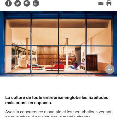
Partager
Partager
Partager
Partager
Adresse
de
Imp
sur
sur
sur
sur
contact
cet
Facebook
Twitter
Pinterest
LinkedIn
pag
O
l'
b
d
La culture de toute entreprise englobe les habitudes,
mais aussi les espaces.
l
Avec la concurrence mondiale et les perturbations venant
de tous côtés, il est clair que le monde change