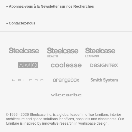
Abonnez-vous à la Newsletter sur nos Recherches
Contactez-nous
Steelcase
Steelcase
Steelcase
Health
Mobilier
pour
le
AMQ
Coalesse
Designtex
secteur
Solutions
Mobilier
Textiles
de
de
et
l’Education
Bureau
Revêtements
Halcon
Orangebox
Smith
Premium
Muraux
System
Viccarbe
© 1996 - 2026 Steelcase Inc. is a global leader in office furniture, interior
architecture and space solutions for offices, hospitals and classrooms. Our
furniture is inspired by innovative research in workspace design.