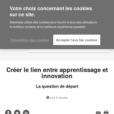
Votre choix concernant les cookies
×
Are you in United States?
sur ce site.
Would you like to see Products we sell in
Steelcase utilise des cookies pour fournir à tous ses utilisateurs
your region?
le meilleur contenu et la meilleure expérience possible.
Americas
English
Paramètres des cookies
Accepter tous les cookies
Español
Créer le lien entre apprentissage et
innovation
La question de départ
Lire 2 minutes
Partager
Partager
Partager
Adresse