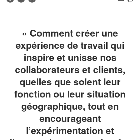
de
Imp
sur
sur
sur
contact
cet
Facebook
Twitter
LinkedIn
pag
« Comment créer une
expérience de travail qui
inspire et unisse nos
collaborateurs et clients,
quelles que soient leur
fonction ou leur situation
géographique, tout en
encourageant
l’expérimentation et