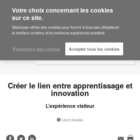
Votre choix concernant les cookies
×
Are you in United States?
sur ce site.
Would you like to see Products we sell in
Steelcase utilise des cookies pour fournir à tous ses utilisateurs
your region?
le meilleur contenu et la meilleure expérience possible.
Americas
English
Paramètres des cookies
Accepter tous les cookies
Español
Créer le lien entre apprentissage et
innovation
L’expérience visiteur
Lire 2 minutes
Partager
Partager
Partager
Adresse