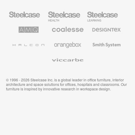
Steelcase
Steelcase
Steelcase
Health
Mobilier
pour
le
AMQ
Coalesse
Designtex
secteur
Solutions
Mobilier
Textiles
de
de
et
l’Education
Bureau
Revêtements
Halcon
Orangebox
Smith
Premium
Muraux
System
Viccarbe
© 1996 - 2026 Steelcase Inc. is a global leader in office furniture, interior
architecture and space solutions for offices, hospitals and classrooms. Our
furniture is inspired by innovative research in workspace design.