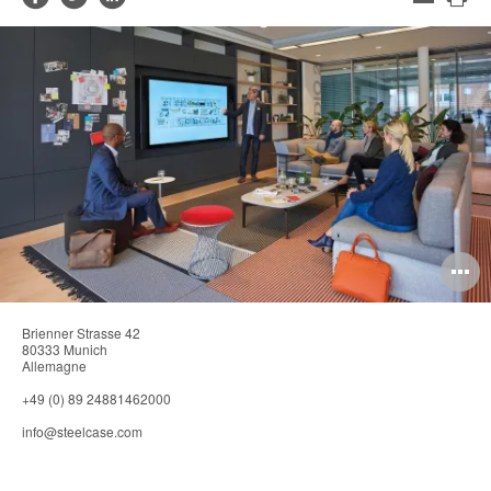
de
Imp
sur
sur
sur
contact
cet
Facebook
Twitter
LinkedIn
pag
O
l'
Brienner Strasse 42
b
80333 Munich
Allemagne
d
+49 (0) 89 24881462000
l
info@steelcase.com