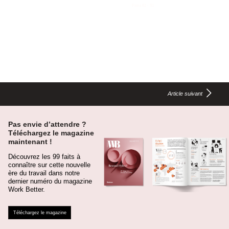
10 août
Barrières invisibles
Design inclusif, un état d’esprit
Faits 92 - 96
Article suivant
Pas envie d’attendre ?
Téléchargez le magazine
maintenant !
Découvrez les 99 faits à
connaître sur cette nouvelle
ère du travail dans notre
dernier numéro du magazine
Work Better.
Téléchargez le magazine