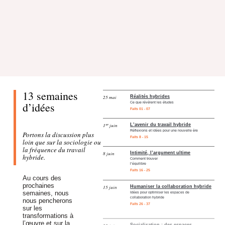
13 semaines
25 mai
Réalités hybrides
d’idées
Ce que révèlent les études
Faits 01 - 07
1ᵉʳ juin
L’avenir du travail hybride
Réflexions et idées pour une nouvelle ère
Portons la discussion plus
Faits 8 - 15
loin que sur la sociologie ou
la fréquence du travail
8 juin
Intimité, l’argument ultime
hybride.
Comment trouver
l’équilibre
Faits 16 - 25
Au cours des
prochaines
15 juin
Humaniser la collaboration hybride
semaines, nous
Idées pour optimiser les espaces de
collaboration hybride
nous pencherons
Faits 26 - 37
sur les
transformations à
22 juin
Socialisation : des espaces
l’œuvre et sur la
fonctionnels