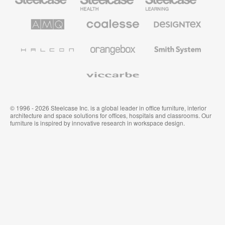
Health
Mobilier
pour
le
AMQ
Coalesse
Designtex
secteur
Solutions
Mobilier
Textiles
de
de
et
l’Education
Bureau
Revêtements
Halcon
Orangebox
Smith
Premium
Muraux
System
Viccarbe
© 1996 - 2026 Steelcase Inc. is a global leader in office furniture, interior
architecture and space solutions for offices, hospitals and classrooms. Our
furniture is inspired by innovative research in workspace design.