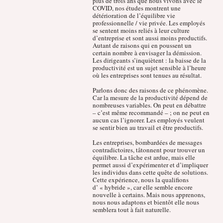
plus de trois ans que nous vivons avec le
COVID, nos études montrent une
détérioration de l’équilibre vie
professionnelle / vie privée. Les employés
se sentent moins reliés à leur culture
d’entreprise et sont aussi moins productifs.
Autant de raisons qui en poussent un
certain nombre à envisager la démission.
Les dirigeants s’inquiètent : la baisse de la
productivité est un sujet sensible à l’heure
où les entreprises sont tenues au résultat.
Parlons donc des raisons de ce phénomène.
Car la mesure de la productivité dépend de
nombreuses variables. On peut en débattre
– c’est même recommandé – ; on ne peut en
aucun cas l’ignorer. Les employés veulent
se sentir bien au travail et être productifs.
Les entreprises, bombardées de messages
contradictoires, tâtonnent pour trouver un
équilibre. La tâche est ardue, mais elle
permet aussi d’expérimenter et d’impliquer
les individus dans cette quête de solutions.
Cette expérience, nous la qualifions
d’ « hybride », car elle semble encore
nouvelle à certains. Mais nous apprenons,
nous nous adaptons et bientôt elle nous
semblera tout à fait naturelle.