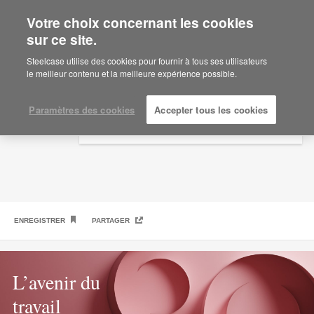
Votre choix concernant les cookies
×
Are you in United States?
sur ce site.
99 faits à connaître
Would you like to see Products we sell in
Steelcase utilise des cookies pour fournir à tous ses utilisateurs
your region?
le meilleur contenu et la meilleure expérience possible.
Americas
English
Paramètres des cookies
Accepter tous les cookies
Español
ENREGISTRER
PARTAGER
L’avenir du
travail