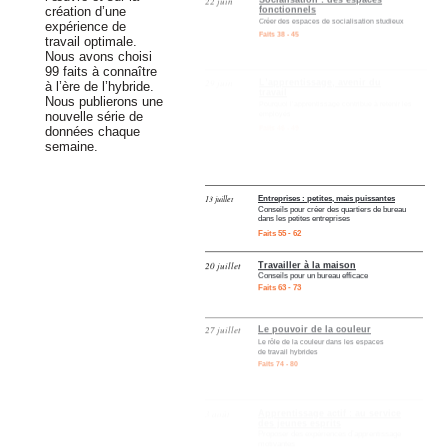
création d’une
Créer des espaces de socialisation studieux
expérience de
Faits 38 - 45
travail optimale.
Nous avons choisi
29 juin
L’apprentissage, avenir du
99 faits à connaître
travail
à l’ère de l’hybride.
Pourquoi l’apprentissage contribue à retenir les
employés
Nous publierons une
Faits 46 - 49
nouvelle série de
données chaque
semaine.
Les aspirations de la génération Z
6 juillet
La génération Z transforme les espaces de
travail
13 juillet
Entreprises : petites, mais puissantes
Faits 50 - 54
Conseils pour créer des quartiers de bureau
dans les petites entreprises
Faits 55 - 62
20 juillet
Travailler à la maison
Conseils pour un bureau efficace
Faits 63 - 73
27 juillet
Le pouvoir de la couleur
Le rôle de la couleur dans les espaces
de travail hybrides
Faits 74 - 80
3 août
Apprentissage actif : au service
des jeunes esprits
Proposer des expériences d’apprentissage
motivantes
Faits 81 - 91