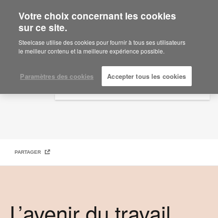
Votre choix concernant les cookies
×
Are you in United States?
sur ce site.
Magazine Work Better – L’avenir du travail hybride
Would you like to see Products we sell in
Steelcase utilise des cookies pour fournir à tous ses utilisateurs
your region?
le meilleur contenu et la meilleure expérience possible.
Americas
English
Paramètres des cookies
Accepter tous les cookies
Español
PARTAGER
L’avenir du travail