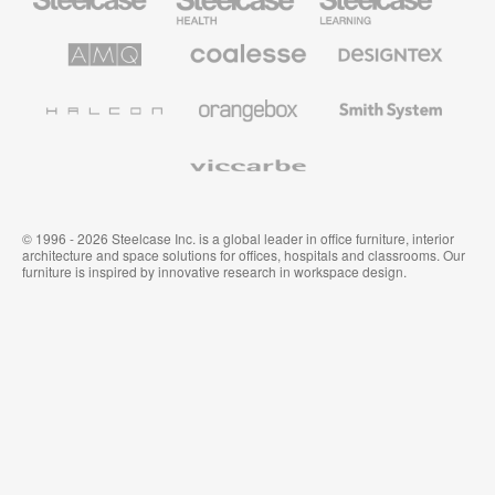
Health
Mobilier
pour
le
AMQ
Coalesse
Designtex
secteur
Solutions
Mobilier
Textiles
de
de
et
l’Education
Bureau
Revêtements
Halcon
Orangebox
Smith
Premium
Muraux
System
Viccarbe
© 1996 - 2026 Steelcase Inc. is a global leader in office furniture, interior
architecture and space solutions for offices, hospitals and classrooms. Our
furniture is inspired by innovative research in workspace design.