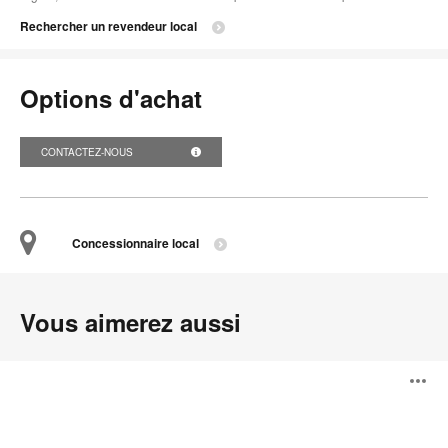
Rechercher un revendeur local
Options d'achat
CONTACTEZ-NOUS
Concessionnaire local
Vous aimerez aussi
Pars
O
l'