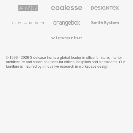
le
AMQ
Coalesse
Designtex
secteur
Solutions
Mobilier
Textiles
de
de
et
l’Education
Bureau
Revêtements
Halcon
Orangebox
Smith
Premium
Muraux
System
Viccarbe
© 1996 - 2026 Steelcase Inc. is a global leader in office furniture, interior
architecture and space solutions for offices, hospitals and classrooms. Our
furniture is inspired by innovative research in workspace design.