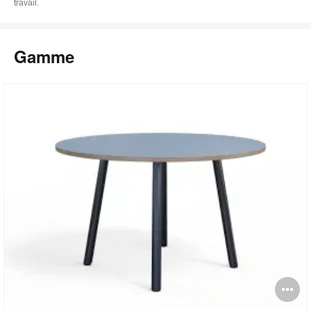
travail.
Gamme
O