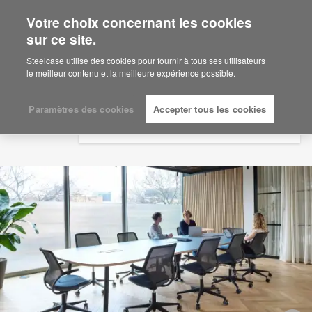
Votre choix concernant les cookies
×
Are you in United States?
sur ce site.
Would you like to see Products we sell in
Steelcase utilise des cookies pour fournir à tous ses utilisateurs
your region?
le meilleur contenu et la meilleure expérience possible.
Americas
English
Paramètres des cookies
Accepter tous les cookies
Español