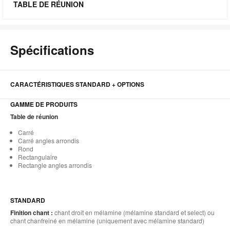
l'
TABLE DE RÉUNION
bu
de
Spécifications
l'
CARACTÉRISTIQUES STANDARD + OPTIONS
GAMME DE PRODUITS
Table de réunion
Carré
Carré angles arrondis
Rond
Rectangulaire
Rectangle angles arrondis
STANDARD
Finition chant :
chant droit en mélamine (mélamine standard et select) ou
chant chanfreiné en mélamine (uniquement avec mélamine standard)