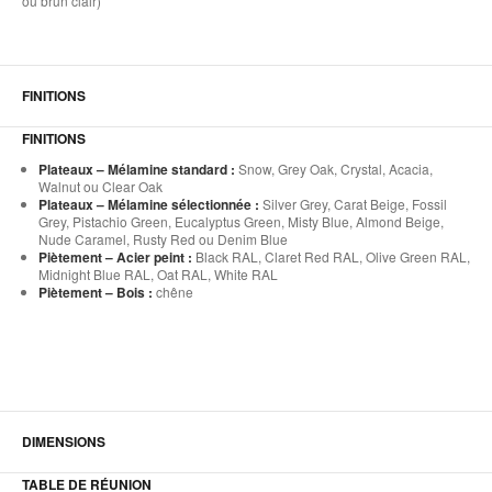
ou brun clair)
FINITIONS
FINITIONS
Plateaux – Mélamine standard :
Snow, Grey Oak, Crystal, Acacia,
Walnut ou Clear Oak
Plateaux – Mélamine sélectionnée :
Silver Grey, Carat Beige, Fossil
Grey, Pistachio Green, Eucalyptus Green, Misty Blue, Almond Beige,
Nude Caramel, Rusty Red ou Denim Blue
Piètement – Acier peint :
Black RAL, Claret Red RAL, Olive Green RAL,
Midnight Blue RAL, Oat RAL, White RAL
Piètement – Bois :
chêne
DIMENSIONS
TABLE DE RÉUNION