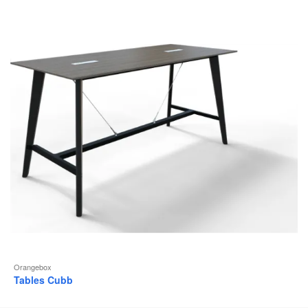
b
d
l
Orangebox
Tables Cubb