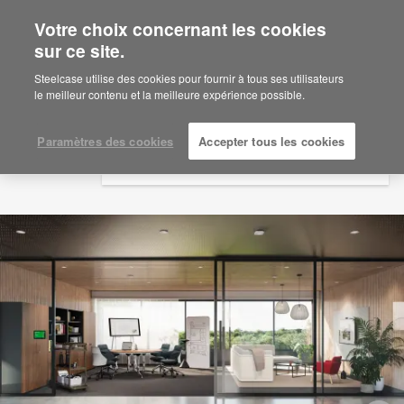
Votre choix concernant les cookies
×
Are you in United States?
sur ce site.
Would you like to see Products we sell in
Steelcase utilise des cookies pour fournir à tous ses utilisateurs
your region?
le meilleur contenu et la meilleure expérience possible.
Americas
English
Paramètres des cookies
Accepter tous les cookies
Español