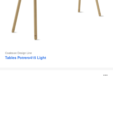
Coalesse Design Line
Tables Potrero415 Light
Table
O
Potrero415
l'
b