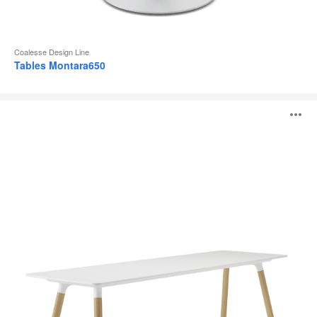
Coalesse Design Line
Tables Montara650
Tables
O
Potrero415
Light
l'
b
d
l