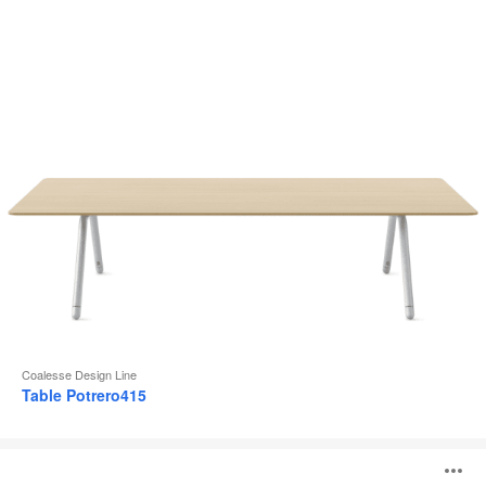
d
l
Coalesse Design Line
Table Potrero415
FlipTop
O
Twin