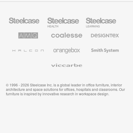
Steelcase
Steelcase
Steelcase
Health
Mobilier
pour
le
AMQ
Coalesse
Designtex
secteur
Solutions
Mobilier
Textiles
de
de
et
l’Education
Bureau
Revêtements
Halcon
Orangebox
Smith
Premium
Muraux
System
Viccarbe
© 1996 - 2026 Steelcase Inc. is a global leader in office furniture, interior
architecture and space solutions for offices, hospitals and classrooms. Our
furniture is inspired by innovative research in workspace design.