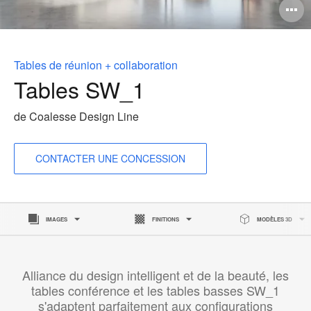
O
l'
b
Tables de réunion + collaboration
d
Tables SW_1
l
de Coalesse Design Line
CONTACTER UNE CONCESSION
IMAGES
FINITIONS
MODÈLES 3D
Alliance du design intelligent et de la beauté, les
tables conférence et les tables basses SW_1
s'adaptent parfaitement aux configurations