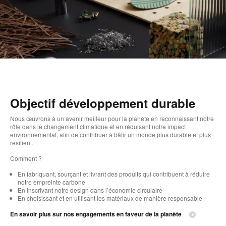
Objectif développement durable
Nous œuvrons à un avenir meilleur pour la planète en reconnaissant notre
rôle dans le changement climatique et en réduisant notre impact
environnemental, afin de contribuer à bâtir un monde plus durable et plus
résilient. ​
Comment ?​
En fabriquant, sourçant et livrant des produits qui contribuent à réduire
notre empreinte carbone
En inscrivant notre design dans l’économie circulaire​
En choisissant et en utilisant les matériaux de manière responsable
En savoir plus sur nos engagements en faveur de la planète