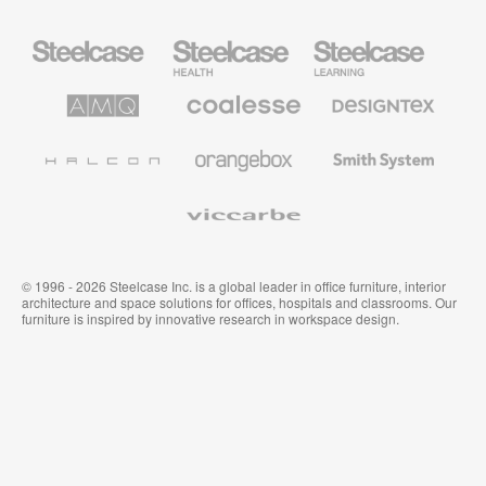
Steelcase
Steelcase
Steelcase
Health
Mobilier
pour
le
AMQ
Coalesse
Designtex
secteur
Solutions
Mobilier
Textiles
de
de
et
l’Education
Bureau
Revêtements
Halcon
Orangebox
Smith
Premium
Muraux
System
Viccarbe
© 1996 - 2026 Steelcase Inc. is a global leader in office furniture, interior
architecture and space solutions for offices, hospitals and classrooms. Our
furniture is inspired by innovative research in workspace design.