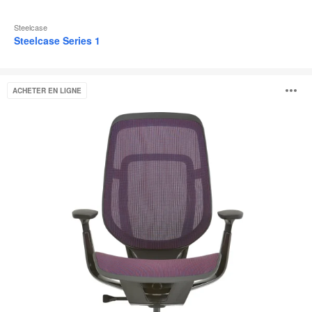
Steelcase
Steelcase Series 1
Steelcase
O
ACHETER EN LIGNE
Karman®
l'
b
d
l