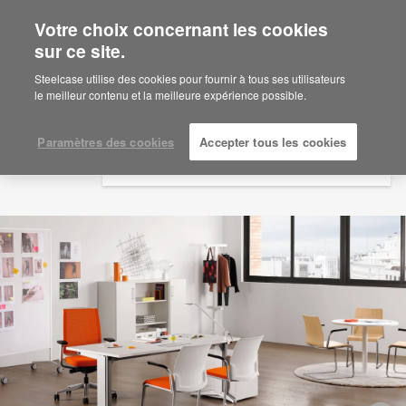
Votre choix concernant les cookies
×
Are you in United States?
sur ce site.
Would you like to see Products we sell in
Steelcase utilise des cookies pour fournir à tous ses utilisateurs
your region?
le meilleur contenu et la meilleure expérience possible.
Americas
English
Paramètres des cookies
Accepter tous les cookies
Español