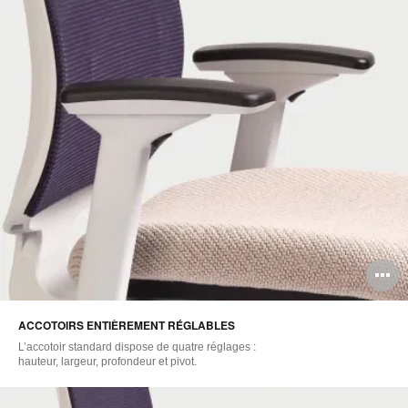
O
l'
ACCOTOIRS ENTIÈREMENT RÉGLABLES
b
L’accotoir standard dispose de quatre réglages :
d
hauteur, largeur, profondeur et pivot.
l