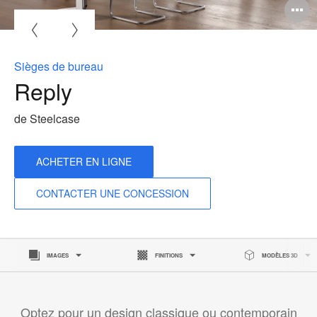
O
l'
b
Sièges de bureau
d
Reply
l
de Steelcase
ACHETER EN LIGNE
CONTACTER UNE CONCESSION
IMAGES
FINITIONS
MODÈLES 3D
Optez pour un design classique ou contemporain