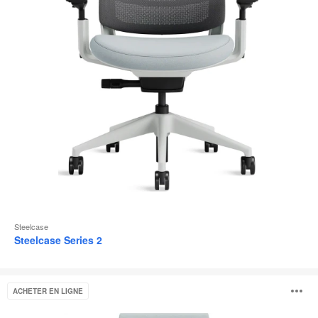
l
Steelcase
Steelcase Series 2
Gesture
O
ACHETER EN LIGNE