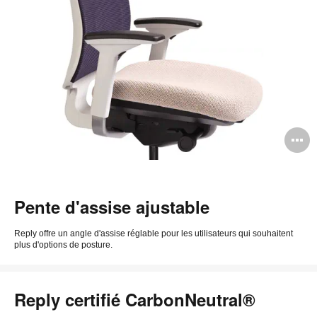
O
l'
b
Pente d'assise ajustable
d
l
Reply offre un angle d'assise réglable pour les utilisateurs qui souhaitent
plus d'options de posture.
Reply certifié CarbonNeutral®