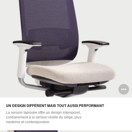
O
l'
UN DESIGN DIFFÉRENT MAIS TOUT AUSSI PERFORMANT
b
La version tapissée offre un design intemporel,
d
contrairement à la version résille du siège, plus
moderne et contemporaine.
l