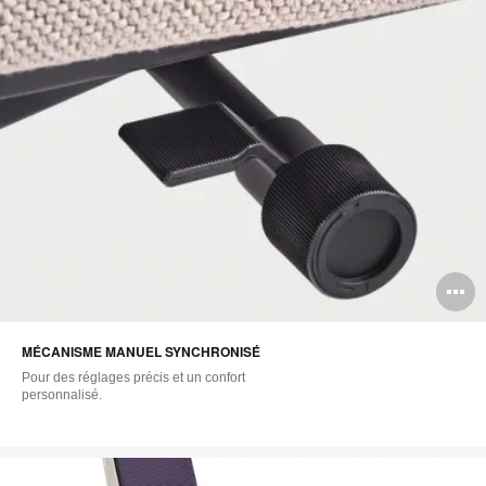
O
l'
MÉCANISME MANUEL SYNCHRONISÉ
b
Pour des réglages précis et un confort
d
personnalisé.
l