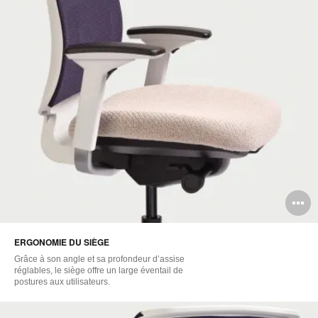
O
l'
ERGONOMIE DU SIÈGE
b
Grâce à son angle et sa profondeur d’assise
d
réglables, le siège offre un large éventail de
postures aux utilisateurs.
l