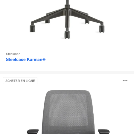
Steelcase
Steelcase Karman®
Steelcase
O
ACHETER EN LIGNE
Series
2
l'
b
d