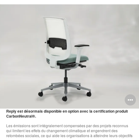
O
l'
Reply est désormais disponible en option avec la certification produit
CarbonNeutral®.
b
Les émissions sont intégralement compensées par des projets reconnus
d
qui limitent les effets du changement climatique et engendrent des
retombées sociales, ce qui aide les organisations à atteindre leurs objectifs