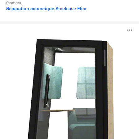
Steelcase
Séparation acoustique Steelcase Flex
On
O
the
QT
l'
b
d
l