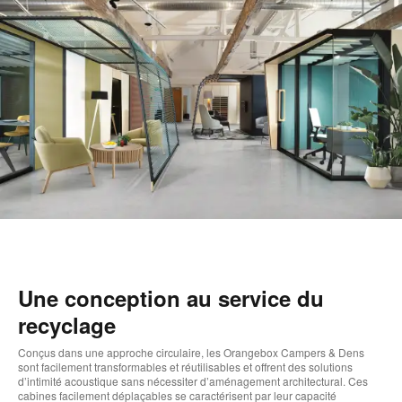
b
d
l
Une conception au service du
recyclage
Conçus dans une approche circulaire, les Orangebox Campers & Dens
sont facilement transformables et réutilisables et offrent des solutions
d’intimité acoustique sans nécessiter d’aménagement architectural. Ces
cabines facilement déplaçables se caractérisent par leur capacité