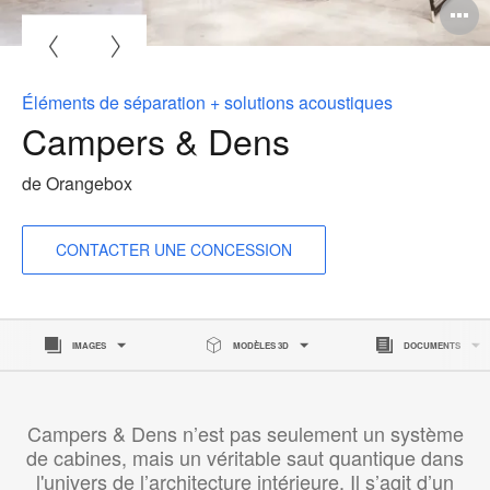
O
l'
b
Éléments de séparation + solutions acoustiques
d
Campers & Dens
l
de Orangebox
CONTACTER UNE CONCESSION
IMAGES
MODÈLES 3D
DOCUMENTS
Campers & Dens n’est pas seulement un système
de cabines, mais un véritable saut quantique dans
l'univers de l’architecture intérieure. Il s’agit d’un