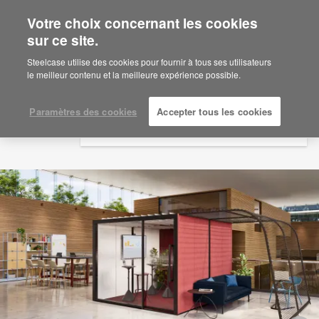
Votre choix concernant les cookies
×
Are you in United States?
sur ce site.
Would you like to see Products we sell in
Steelcase utilise des cookies pour fournir à tous ses utilisateurs
your region?
le meilleur contenu et la meilleure expérience possible.
Americas
English
Paramètres des cookies
Accepter tous les cookies
Español