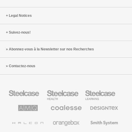
Legal Notices
Suivez-nous!
Abonnez-vous à la Newsletter sur nos Recherches
Contactez-nous
Steelcase
Steelcase
Steelcase
Health
Mobilier
pour
le
AMQ
Coalesse
Designtex
secteur
Solutions
Mobilier
Textiles
de
de
et
l’Education
Bureau
Revêtements
Halcon
Orangebox
Smith
Premium
Muraux
System