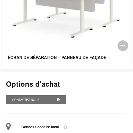
O
l'
ÉCRAN DE SÉPARATION + PANNEAU DE FAÇADE
bu
de
Options d'achat
l'
CONTACTEZ-NOUS
Concessionnaire local