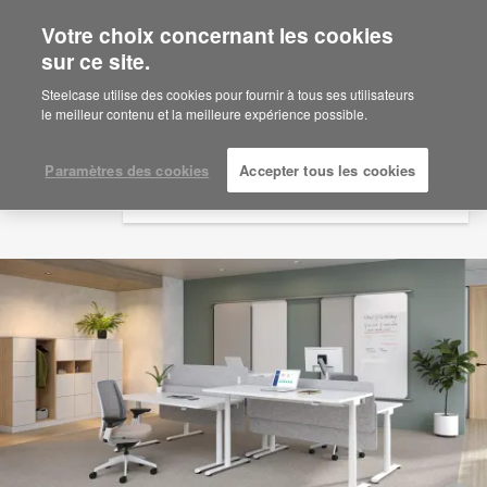
Votre choix concernant les cookies
×
Are you in United States?
sur ce site.
Would you like to see Products we sell in
Steelcase utilise des cookies pour fournir à tous ses utilisateurs
your region?
le meilleur contenu et la meilleure expérience possible.
Americas
English
Paramètres des cookies
Accepter tous les cookies
Español