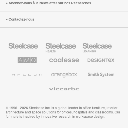
Abonnez-vous à la Newsletter sur nos Recherches
Contactez-nous
Steelcase
Steelcase
Steelcase
Health
Mobilier
pour
le
AMQ
Coalesse
Designtex
secteur
Solutions
Mobilier
Textiles
de
de
et
l’Education
Bureau
Revêtements
Halcon
Orangebox
Smith
Premium
Muraux
System
Viccarbe
© 1996 - 2026 Steelcase Inc. is a global leader in office furniture, interior
architecture and space solutions for offices, hospitals and classrooms. Our
furniture is inspired by innovative research in workspace design.