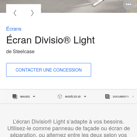
O
l'
b
Écrans
d
Écran Divisio® Light
l
de Steelcase
CONTACTER UNE CONCESSION
IMAGES
MODÈLES 3D
DOCUMENTS
L’écran Divisio® Light s’adapte à vos besoins.
Utilisez-le comme panneau de façade ou écran de
séparation, ou alternez entre les deux selon vos