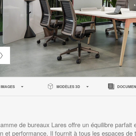
IMAGES
MODÈLES 3D
DOCUMEN
amme de bureaux Lares offre un équilibre parfait 
n et performance. Il fournit à tous les espaces de t