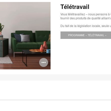
Télétravail
Vous télétravaillez – nous pensons à
fournir des produits de qualité allian
Du fait de la législation locale, seu
PROGRAMME « TÉLÉTRAVAIL »
Ouvrir
l'info-
bulle
de
l'image