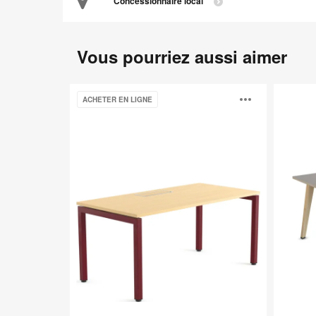
Concessionnaire local
Vous pourriez aussi aimer
Ottima
Bureau
Ouvri
ACHETER EN LIGNE
Portico
B-
Free
l'info-
bulle
de
l'ima