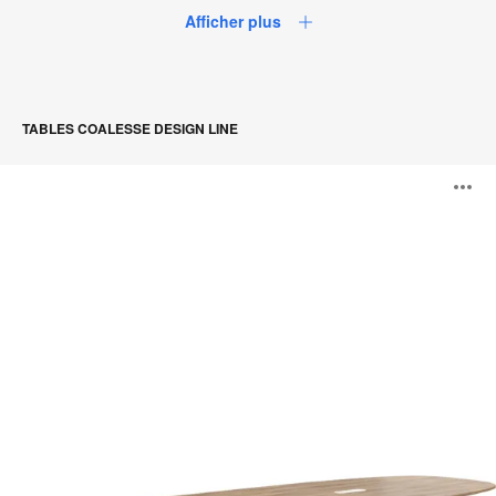
Afficher plus
TABLES COALESSE DESIGN LINE
Tables
O
SW_1
l'
b
d
l