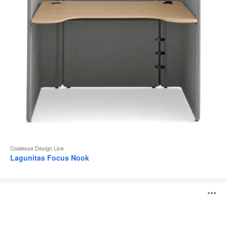
l
Coalesse Design Line
Lagunitas Focus Nook
Table
O
individuelle
Lagunitas
l'