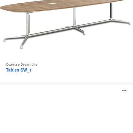
Coalesse Design Line
Tables SW_1
Tables
O
Montara650
l'
b