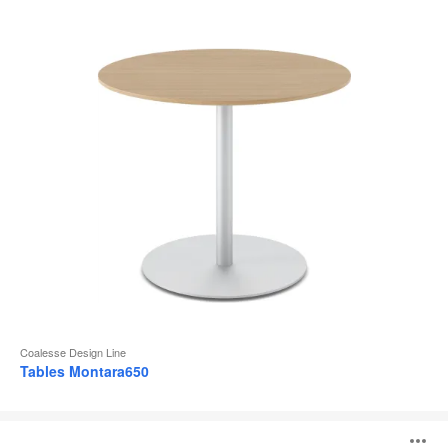
d
l
Coalesse Design Line
Tables Montara650
Tables
Sebastopol