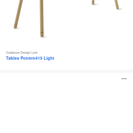
Coalesse Design Line
Tables Potrero415 Light
Table
O
Potrero415
l'
b
d