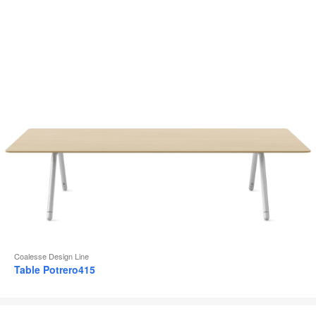
d
l
Coalesse Design Line
Table Potrero415
Siège