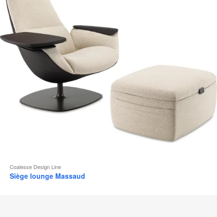
d
l
Coalesse Design Line
Siège lounge Massaud