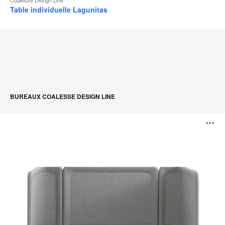
Table individuelle Lagunitas
BUREAUX COALESSE DESIGN LINE
Lagunitas
O
Focus
Nook
l'
b
d