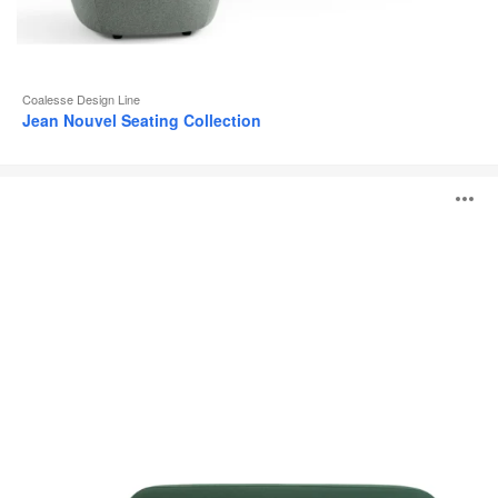
Coalesse Design Line
Jean Nouvel Seating Collection
Système
O
lounge
Coalesse
Ensemble
l'
b
d
l