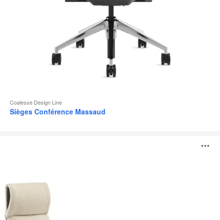
Coalesse Design Line
Sièges Conférence Massaud
Siège
O
lounge
Massaud
l'
b