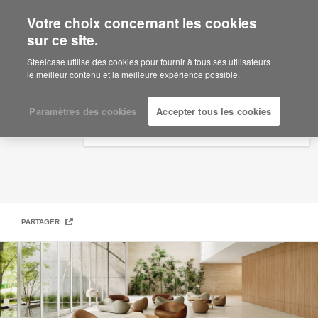
Votre choix concernant les cookies
×
Are you in United States?
sur ce site.
Steelcase | Coalesse Design Line
Would you like to see Products we sell in
Steelcase utilise des cookies pour fournir à tous ses utilisateurs
your region?
le meilleur contenu et la meilleure expérience possible.
Americas
English
Paramètres des cookies
Accepter tous les cookies
Español
PARTAGER