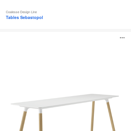
Coalesse Design Line
Tables Sebastopol
Tables
O
Potrero415
Light
l'
b
d
l