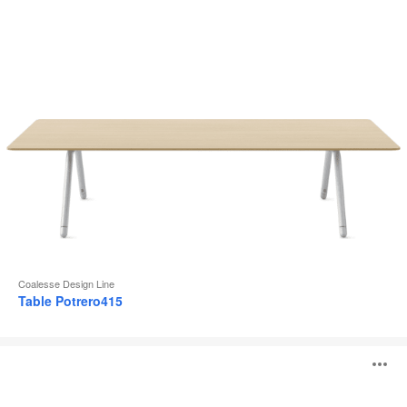
l
Coalesse Design Line
Table Potrero415
Table
O
individuelle
Lagunitas