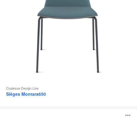
l
Coalesse Design Line
Sièges Montara650
Visalia
O
Lounge
l'