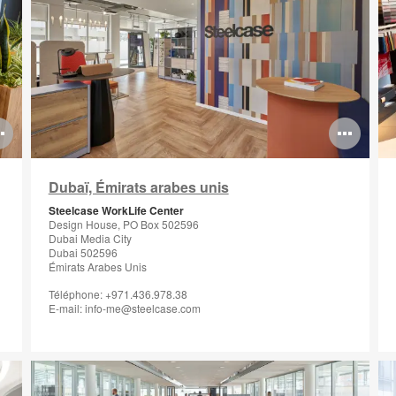
Ouvrir
Ouv
l'info-
l'in
Dubaï, Émirats arabes unis
bulle
bul
Steelcase WorkLife Center
de
de
Design House, PO Box 502596
Dubai Media City
l'image
l'i
Dubai 502596
Émirats Arabes Unis
Téléphone: +971.436.978.38
E-mail: info-me@steelcase.com