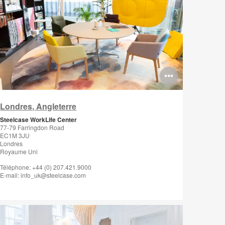
rir
Ouvrir
fo-
l'info-
Londres, Angleterre
le
bulle
Steelcase WorkLife Center
de
77-79 Farringdon Road
EC1M 3JU
mage
l'image
Londres
Royaume Uni
Téléphone: +44 (0) 207.421.9000
E-mail: info_uk@steelcase.com