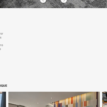
1
2
3
4
rer
os
ons
s
RIQUE