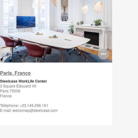
rir
Ouvrir
fo-
l'info-
Paris, France
le
bulle
Steelcase WorkLife Center
de
3 Square Édouard VII
Paris 75009
mage
l'image
France
Téléphone: +33.149.296.161
E-mail: welcomep@steelcase.com