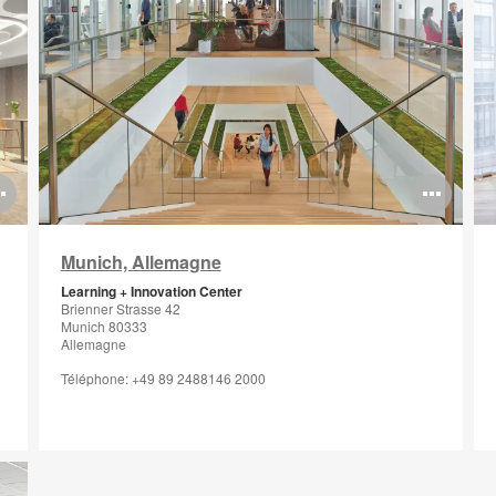
Ouvrir
Ouv
l'info-
l'in
Munich, Allemagne
bulle
bul
Learning + Innovation Center
de
de
Brienner Strasse 42
Munich 80333
l'image
l'i
Allemagne
Téléphone: +49 89 2488146 2000