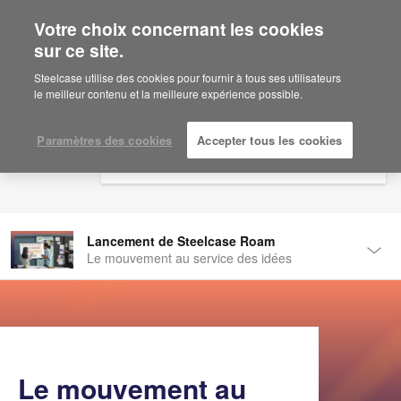
Votre choix concernant les cookies
×
Are you in United States?
sur ce site.
Would you like to see Products we sell in
Steelcase utilise des cookies pour fournir à tous ses utilisateurs
your region?
le meilleur contenu et la meilleure expérience possible.
Americas
English
Paramètres des cookies
Accepter tous les cookies
Español
Lancement de Steelcase Roam
Le mouvement au service des idées
Tog
Men
Intensification du travail collaboratif
Nouveaux modes de travail. Nouvelles règles.
Lancement de Steelcase Flex
Place aux équipes modernes !
Le mouvement au