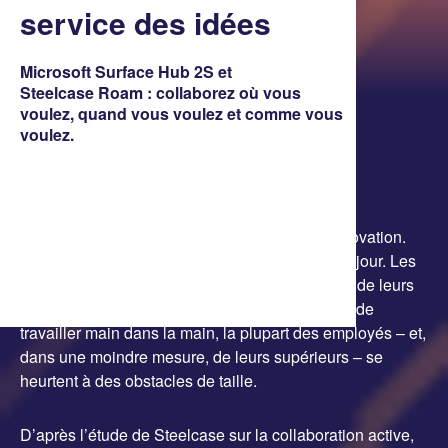
service des idées
Microsoft Surface Hub 2S et
Steelcase Roam :
collaborez où vous
voulez, quand vous voulez
et comme vous
voulez.
C’est bien connu : la collaboration stimule l’innovation.
Sans elle, aucune idée nouvelle ne peut voir le jour. Les
dirigeants comptent donc sur le potentiel créatif de leurs
équipes. Cependant, malgré leur réelle volonté de
travailler main dans la main, la plupart des employés – et,
dans une moindre mesure, de leurs supérieurs – se
heurtent à des obstacles de taille.
D’après l’étude de Steelcase sur la collaboration active,