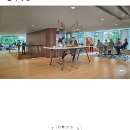
件
打
LinkedIn
on
on
印
分
Weibo
Little
此
享
Red
页
Book
打
开
图
片
工
具
1
2
3
4