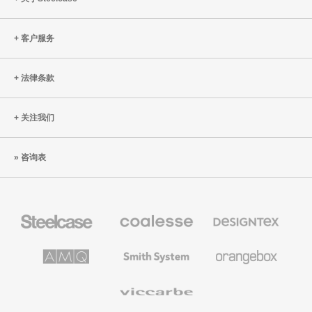
大
成
客户服务
效
法律条款
关注我们
咨询表
Steelcase
Coalesse
Designtex
办
高
织
公
级
品
家
办
和
AMQ
Smith
Orangebox
具
公
墙
Solutions
System
家
布
具
Viccarbe