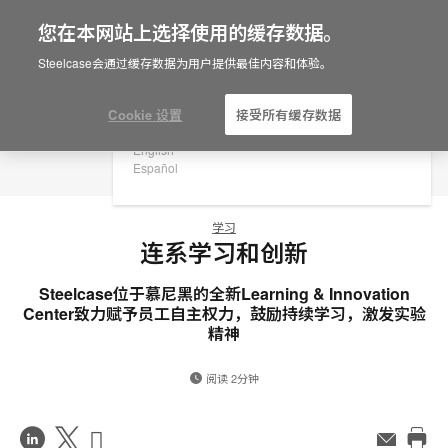
您在本网站上选择使用的缓存数据。
×
Are you in United States?
Steelcase会通过缓存数据为用户提供最佳内容和体验。
Would you like to see Products we sell in
your region?
Cookie 设置
接受所有缓存数据
Americas
English
Español
学习
连系学习和创新
Steelcase位于慕尼黑的全新Learning & Innovation
Center致力赋予员工自主权力，鼓励持续学习，激发实验
精神
阅读 2分钟
在
Share
Share
邮