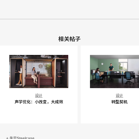
相关帖子
声
转
设计
设计
学
型
声学优化：小改变，大成效
转型契机
优
契
化：
机
小
改
变，
关于Steelcase