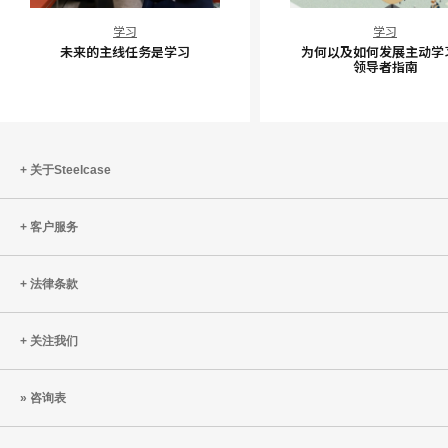
未
为
学习
学习
来
何
未来的主线任务是学习
为何以及如何发展主动学
的
以
领导者指南
主
及
线
如
任
何
务
发
关于Steelcase
是
展
学
主
客户服务
习
动
学
习：
法律条款
领
导
关注我们
者
指
咨询表
南