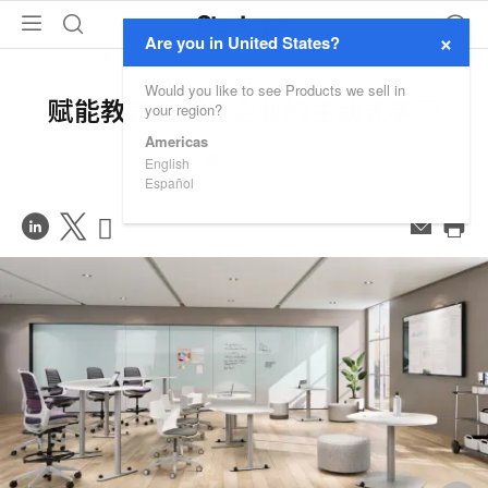
×
Are you in United States?
学习
Would you like to see Products we sell in
赋能教育领域与企业的主动式学习
your region?
Americas
阅读 4 分钟
English
Español
在
Share
Share
邮
件
打
LinkedIn
on
on
印
分
Weibo
Little
此
享
Red
页
Book