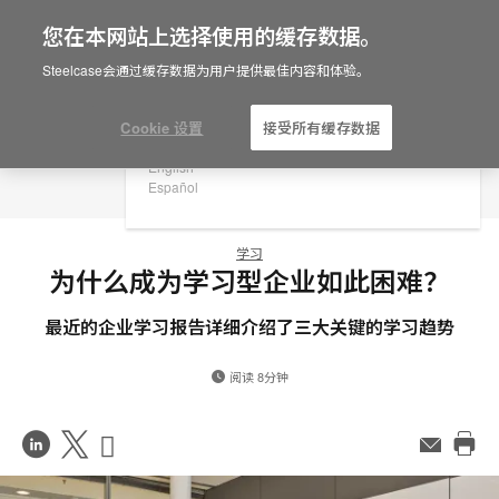
您在本网站上选择使用的缓存数据。
×
Are you in United States?
Steelcase会通过缓存数据为用户提供最佳内容和体验。
Would you like to see Products we sell in
your region?
Cookie 设置
接受所有缓存数据
Americas
English
Español
学习
为什么成为学习型企业如此困难？
最近的企业学习报告详细介绍了三大关键的学习趋势
阅读 8分钟
在
Share
Share
邮
件
打
LinkedIn
on
on
印