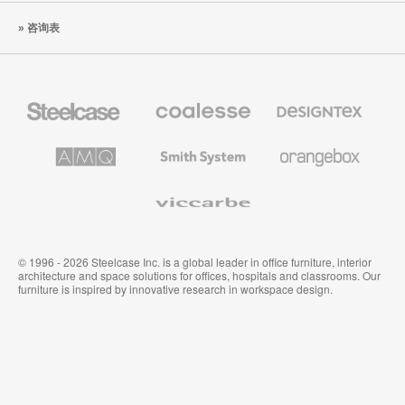
咨询表
Steelcase
Coalesse
Designtex
办
高
织
公
级
品
家
办
和
AMQ
Smith
Orangebox
具
公
墙
Solutions
System
家
布
具
Viccarbe
© 1996 - 2026 Steelcase Inc. is a global leader in office furniture, interior
architecture and space solutions for offices, hospitals and classrooms. Our
furniture is inspired by innovative research in workspace design.