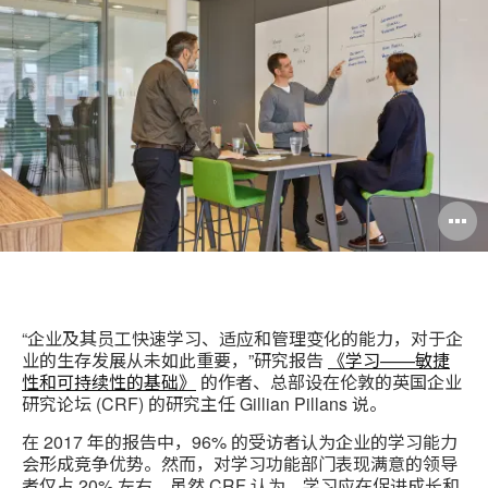
分
Weibo
Little
此
享
Red
页
Book
“企业及其员工快速学习、适应和管理变化的能力，对于企
业的生存发展从未如此重要，”研究报告
《学习——敏捷
性和可持续性的基础》
的作者、总部设在伦敦的英国企业
研究论坛 (CRF) 的研究主任 Gillian Pillans 说。
在 2017 年的报告中，96% 的受访者认为企业的学习能力
会形成竞争优势。然而，对学习功能部门表现满意的领导
者仅占 20% 左右。虽然 CRF 认为，学习应在促进成长和