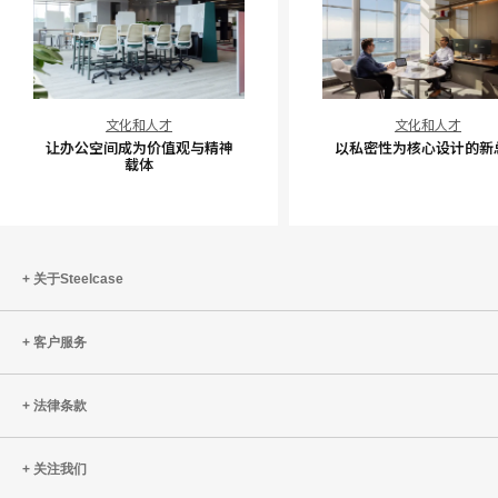
让
以
文化和人才
文化和人才
办
私
让办公空间成为价值观与精神
以私密性为核心设计的新
公
密
载体
空
性
间
为
成
核
为
心
关于Steelcase
价
设
值
计
客户服务
观
的
与
新
精
总
法律条款
神
部
载
关注我们
体