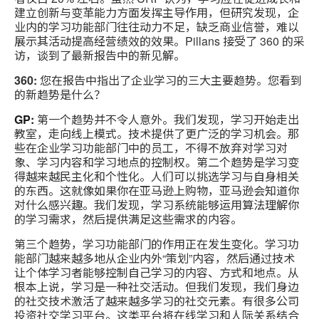
建立创新与变革能力方面发挥主导作用，但研究发现，企
业内的学习功能部门往往动力不足，缺乏商业信誉，难以
展示其活动提高经营绩效的效果。Pillans 接受了 360 的采
访，谈到了最新报告中的新见解。
360:
您在报告中指出了企业学习的三大主要趋势。您看到
的新趋势是什么？
GP:
第一个趋势并不令人意外。我们发现，学习开始走出
教室，走向线上模式。技术提供了更广泛的学习机会。那
些在企业学习功能部门中的员工，不得不放弃对学习对
象、学习内容和学习地点的控制权。第二个趋势是学习变
得越来越民主化和个性化。人们可以挑选学习与自身相关
的东西。这就像如果你在亚马逊上购物，亚马逊会知道你
对什么感兴趣。我们发现，学习系统能够运用算法理解你
的学习需求，然后提供满足这些需求的内容。
第三个趋势，学习功能部门的作用正在发生变化。学习功
能部门越来越多地从企业内外“策划”内容，然后通过技术
让个体学习者能够控制自己学习的内容、方式和地点。从
根本上说，学习是一种社交活动。但我们发现，我们身边
的社交技术激活了越来越多学习的社交元素。有很多公司
投资社交学习平台。这类平台将在线学习和人际关系结合