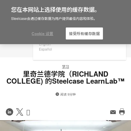
您在本网站上选择使用的缓存数据。
×
Are you in United States?
Steelcase会通过缓存数据为用户提供最佳内容和体验。
Would you like to see Products we sell in
your region?
Cookie 设置
接受所有缓存数据
Americas
English
Español
学习
里奇兰德学院（RICHLAND
COLLEGE) 的Steelcase LearnLab™
阅读 9分钟
在
Share
Share
邮
件
打
LinkedIn
on
on
印
分
Weibo
Little
此