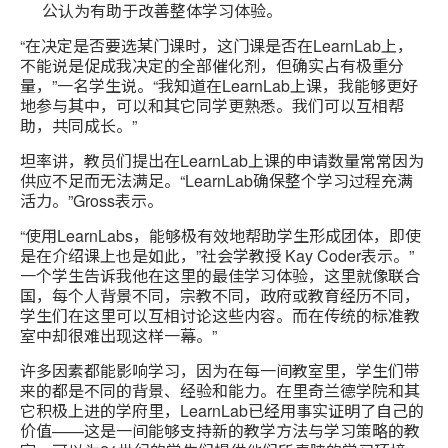
公认为有助于改善整体学习体验。
“在决定是否要选某门课时，这门课是否在LearnLab上，
不能说是促成我决定的全部催化剂，但确实占有极重分
量，”一名学生说。“我知道在LearnLab上课，我能够更好
地参与其中，可以和其它同学更熟悉。我们可以互相帮
助，共同成长。”
坦率讲，教员们提出在LearnLab上课的申请数量常常因为
供应不足而无法满足。“LearnLab确保整个学习过程充满
活力。”Gross表示。
“使用LearnLabs，能够极有效地帮助学生形成团体，即使
是在介绍课上也是如此，”社会学教授 Kay Coder表示。”
一个学生告诉我他在这里的最佳学习体验，这里就像联合
国，每个人背景不同，宗教不同，政府或教育经历不同，
学生们在这里可以互相讨论这些内容。而在传统的标准教
室中却很难出现这样一幕。”
许多因素都能影响学习，因为在每一间教室里，学生们带
来的都是不同的背景、经验和能力。在里奇兰德学院和其
它积极上进的学府里，LearnLab已经用事实证明了自己的
价值——这是一间能够支持新的教学方法与学习策略的教