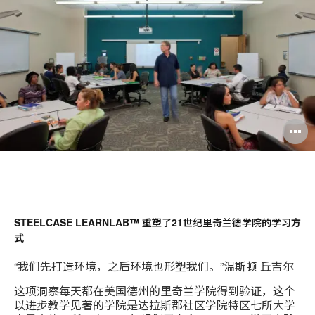
享
Red
页
Book
STEELCASE LEARNLAB™ 重塑了21世纪里奇兰德学院的学习方
式
“我们先打造环境，之后环境也形塑我们。”温斯顿 丘吉尔
这项洞察每天都在美国德州的里奇兰学院得到验证，这个
以进步教学见著的学院是达拉斯郡社区学院特区七所大学