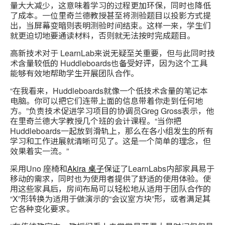
量大大减少，这意味着学习的过程更加环保，同时也降低
了成本。一位里奇兰德教授甚至将测验题目以投影方式提
出，当屏幕变暗则表明测验时间结束。这样一来，学生们
就更迫切地要通读材料，否则就无法按时完成题目。
高新技术对于 LearnLab来说无疑至关重要，但与此同时技
术含量较低的 Huddleboards也备受好评，因为这个工具
能够有效地帮助学生开展团队合作。
“在我看来，Huddleboards就像一个低技术含量的笔记本
电脑。你可以把它们连带上面的信息带着你走到任何地
方。”负责技术促进学习项目的协调员Greg Gross表示，他
在里奇兰德大学教授几个班的会计课程。“当你把
Huddleboards一起放到滑轨上，那么在各小组发生的所有
学习和工作进展就清晰可见了。这是一个简单的理念，但
效果着实一流。”
采用Uno 座椅和
Akira 桌子
保证了LearnLabs内部家具易于
移动的需求，同时也为使用者提供了舒适的使用体验。使
用这些家具后，房间布局可以轻松地从适用于团队合作的
“X”形转换为适用于做演示的“会议室方块”形，或者满足其
它各种变化要求。