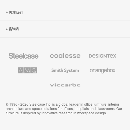
测
试：
关注我们
Gesture
咨询表
Steelcase
Coalesse
Designtex
办
高
织
公
级
品
家
办
和
AMQ
Smith
Orangebox
具
公
墙
Solutions
System
家
布
具
Viccarbe
© 1996 - 2026 Steelcase Inc. is a global leader in office furniture, interior
architecture and space solutions for offices, hospitals and classrooms. Our
furniture is inspired by innovative research in workspace design.