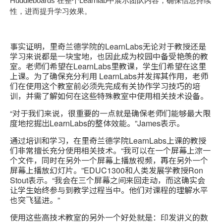
Huddleboards 在整个Learnlab中展示团队内容，确保信息持续
性，进而提升学习效果。
事实证明，里奇兰德学院的LearnLabs无论对于教授还是
学习来说都是一块宝地，也因此成为校园中备受艳羡的教
室。老师们希望在LearnLabs里教课，学生们希望在这里
上课。为了确保充分利用 LearnLabs并发挥其作用，老师
们在使用这个教室前必须先完成有关协作学习技巧的培
训，并需了解如何在这些特殊教室中使用相关技术设备。
“对于我们来说，很重要的一点就是确保老师们能够最大限
度地挖掘出LearnLabs的整体效能。”James表示。
通过培训和学习，在里奇兰德学院LearnLabs上课的教授
们非常擅长充分使用相关技术。“我可以在一个屏幕上淙一
个文件，同时在另外一个屏幕上播放视频，再在另外一个
屏幕上播放幻灯片。”EDUC1300和人类发展学教授Ron
Stout表示。“我会在三个屏幕之间来回走动，而这确实会
让学生始终参与到教学过程当中。他们对课程的理解水平
也突飞猛进。”
使用这些高技术教室的另外一个好处就是：印发讲义的数