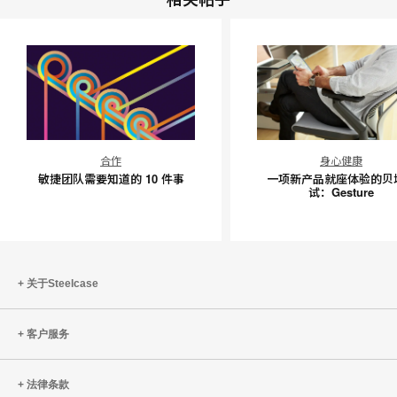
敏
一
合作
身心健康
捷
项
敏捷团队需要知道的 10 件事
一项新产品就座体验的贝
团
新
试：Gesture
队
产
需
品
要
就
知
座
关于Steelcase
道
体
的
验
客户服务
10
的
件
贝
事
塔
法律条款