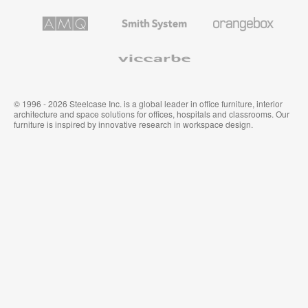
公
级
品
家
办
和
AMQ
Smith
Orangebox
具
公
墙
Solutions
System
家
布
具
Viccarbe
© 1996 - 2026 Steelcase Inc. is a global leader in office furniture, interior
architecture and space solutions for offices, hospitals and classrooms. Our
furniture is inspired by innovative research in workspace design.