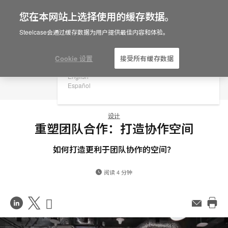
您在本网站上选择使用的缓存数据。
×
Are you in United States?
Steelcase会通过缓存数据为用户提供最佳内容和体验。
Would you like to see Products we sell in
your region?
Cookie 设置
接受所有缓存数据
Americas
English
Español
设计
重塑团队合作：打造协作空间
如何打造更利于团队协作的空间？
阅读 4 分钟
在
Share
Share
邮
件
打
LinkedIn
on
on
印