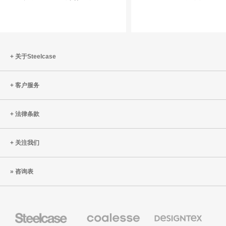
优
契
化：
机
小
改
变，
关于Steelcase
大
成
客户服务
效
法律条款
关注我们
咨询表
Steelcase
Coalesse
Designtex
办
高
织