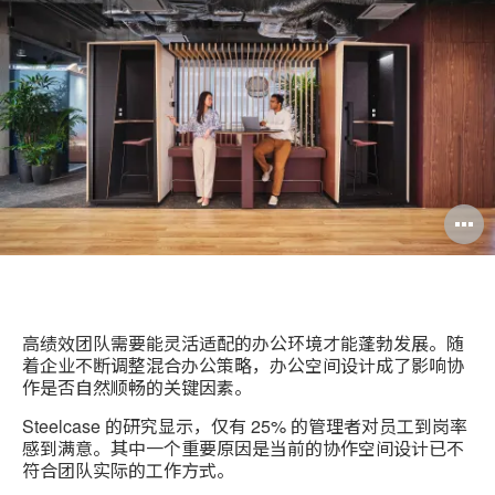
分
Weibo
Little
此
享
Red
页
Book
高绩效团队需要能灵活适配的办公环境才能蓬勃发展。随
着企业不断调整混合办公策略，办公空间设计成了影响协
作是否自然顺畅的关键因素。
Steelcase 的研究显示，仅有 25% 的管理者对员工到岗率
感到满意。其中一个重要原因是当前的协作空间设计已不
符合团队实际的工作方式。