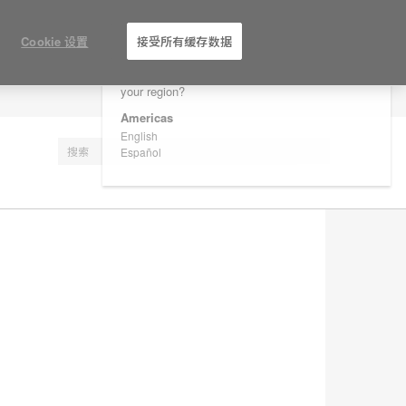
×
Are you in United States?
Cookie 设置
接受所有缓存数据
Would you like to see Products we sell in
your region?
注册
Americas
English
Español