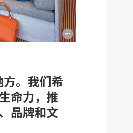
打
开
图
片
工
地方。我们希
具
生命力，推
提
示
、品牌和文
框