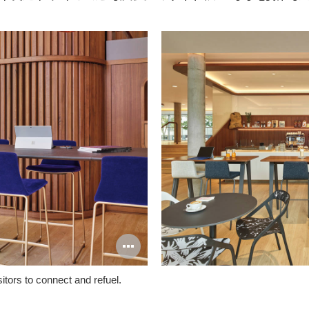
打
开
itors to connect and refuel.
图