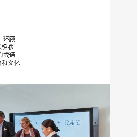
），环顾
积极参
抑或通
牌和文化