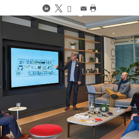
在
Share
Share
邮
件
打
LinkedIn
on
on
印
分
Weibo
Little
此
享
Red
页
Book