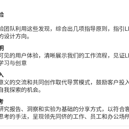
片
工
验
具
验团队利用这些发现，综合出几项指导原则，指引LI
提
的设计方向。
示
明
框
可见的用户体验，清晰展示我们的工作流程，见证LI
学习与创意
入
意义的交流和共同创作取代导赏模式，鼓励客户投
自我探索的机会。
考
研究报告、洞察和实验为基础的分享方式，以符合
思考的手法，呈现领先同侪的工作、员工和办公场