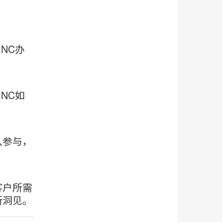
片
工
具
NC办
提
示
框
NC如
入参与，
客户所需
所洞见。