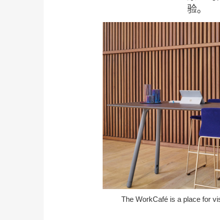
验。
The WorkCafé is a place for vis