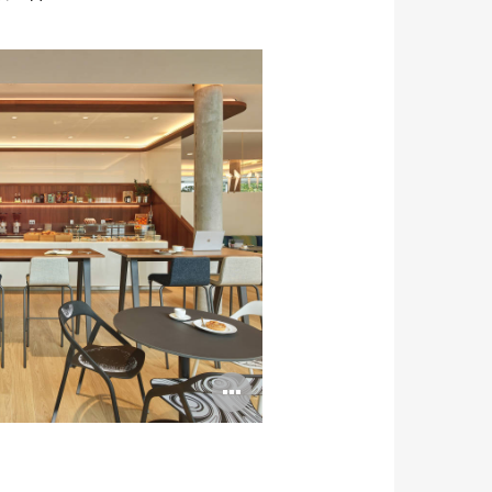
具
提
示
框
打
开
图