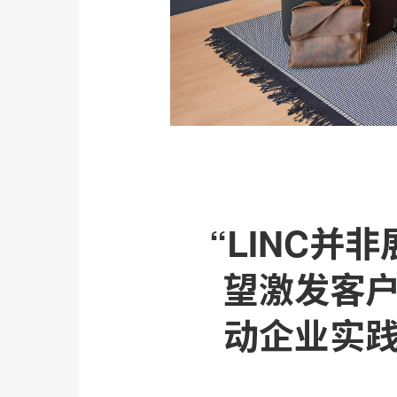
“LINC
望激发客
动企业实