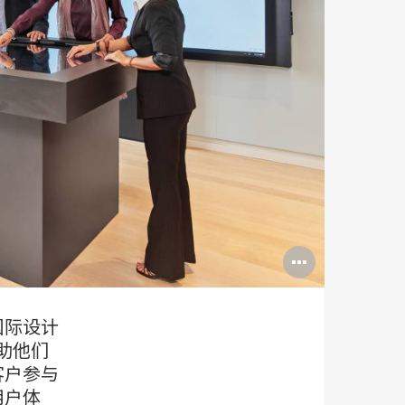
打
开
图
国际设计
助他们
片
客户参与
工
用户体