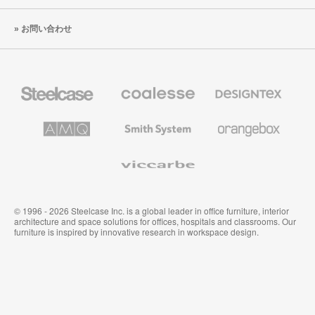
お問い合わせ
Steelcase
Coalesse
Designtex
の
の
プ
テ
レ
キ
AMQ
Smith
Orangebox
ミ
ス
Solutions
System
ア
タ
ム
イ
Viccarbe
オ
ル
フ
&
ィ
ウ
ス
ォ
家
ー
© 1996 - 2026 Steelcase Inc. is a global leader in office furniture, interior
具
ル
architecture and space solutions for offices, hospitals and classrooms. Our
カ
furniture is inspired by innovative research in workspace design.
バ
リ
ン
グ