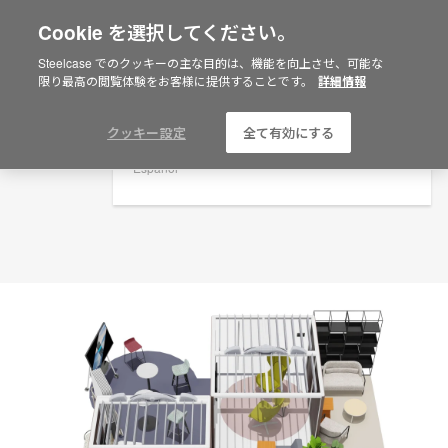
Cookie を選択してください。
×
Are you in United States?
プランニングアイデア
Steelcase でのクッキーの主な目的は、機能を向上させ、可能な
限り最高の閲覧体験をお客様に提供することです。
詳細情報
ID: TY9CT2CX
Would you like to see Products we sell in
your region?
Americas
クッキー設定
全て有効にする
English
Español