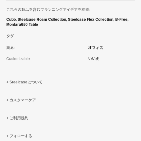
を
これらの製品を含むプランニングアイデアを検索:
ダ
ウ
Cubb
,
Steelcase Roam Collection
,
Steelcase Flex Collection
,
B-Free
,
ン
Montara650 Table
ロ
ー
タグ
ド
す
業界:
オフィス
る
Customizable
いいえ
Steelcaseについて
カスタマーケア
ご利用規約
フォローする