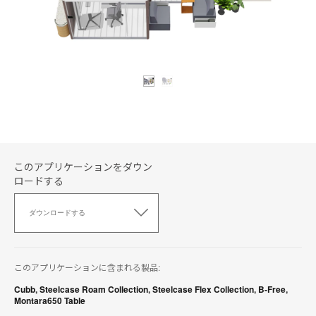
このアプリケーションをダウン
ロードする
こ
の
ダウンロードする
ア
プ
リ
ケ
このアプリケーションに含まれる製品:
ー
シ
Cubb
,
Steelcase Roam Collection
,
Steelcase Flex Collection
,
B-Free
,
Montara650 Table
ョ
ン