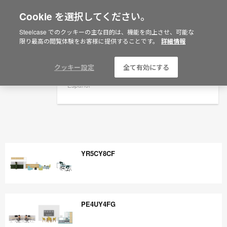
Cookie を選択してください。
×
Are you in United States?
Steelcase でのクッキーの主な目的は、機能を向上させ、可能な
限り最高の閲覧体験をお客様に提供することです。
詳細情報
Would you like to see Products we sell in
your region?
Americas
クッキー設定
全て有効にする
English
Español
YR5CY8CF
YR5CY8CF
PE4UY4FG