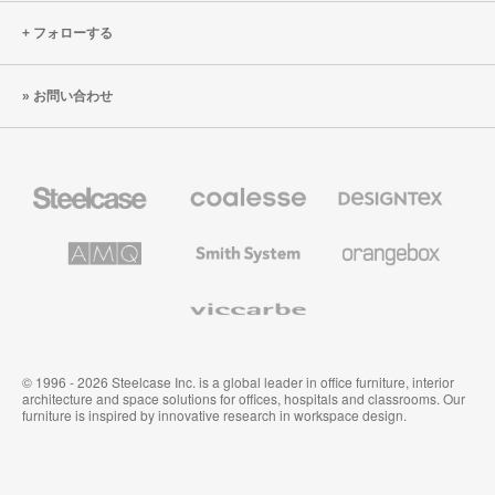
フォローする
お問い合わせ
Steelcase
Coalesse
Designtex
の
の
プ
テ
レ
キ
AMQ
Smith
Orangebox
ミ
ス
Solutions
System
ア
タ
ム
イ
Viccarbe
オ
ル
フ
&
ィ
ウ
ス
ォ
家
ー
© 1996 - 2026 Steelcase Inc. is a global leader in office furniture, interior
具
ル
architecture and space solutions for offices, hospitals and classrooms. Our
カ
furniture is inspired by innovative research in workspace design.
バ
リ
ン
グ