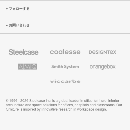
フォローする
お問い合わせ
Steelcase
Coalesse
Designtex
の
の
プ
テ
レ
キ
AMQ
Smith
Orangebox
ミ
ス
Solutions
System
ア
タ
ム
イ
Viccarbe
オ
ル
フ
&
ィ
ウ
ス
ォ
家
ー
© 1996 - 2026 Steelcase Inc. is a global leader in office furniture, interior
具
ル
architecture and space solutions for offices, hospitals and classrooms. Our
カ
furniture is inspired by innovative research in workspace design.
バ
リ
ン
グ