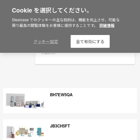
Cookie を選択してください。
×
Are you in United States?
Steelcase でのクッキーの主な目的は、機能を向上させ、可能な
限り最高の閲覧体験をお客様に提供することです。
詳細情報
Would you like to see Products we sell in
your region?
Americas
クッキー設定
全て有効にする
English
Español
BH7EW5QA
BH7EW5QA
JB3CH5FT