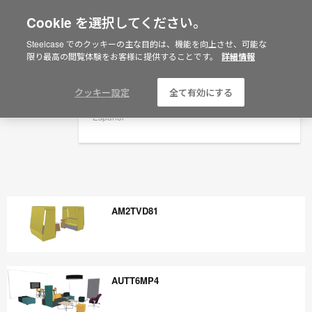
Cookie を選択してください。
×
Are you in United States?
Steelcase でのクッキーの主な目的は、機能を向上させ、可能な
限り最高の閲覧体験をお客様に提供することです。
詳細情報
Would you like to see Products we sell in
your region?
Americas
クッキー設定
全て有効にする
English
Español
AM2TVD81
AM2TVD81
AUTT6MP4