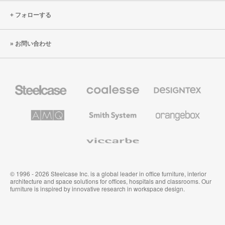
フォローする
お問い合わせ
Steelcase
Coalesse
Designtex
の
の
プ
テ
レ
キ
AMQ
Smith
Orangebox
ミ
ス
Solutions
System
ア
タ
ム
イ
Viccarbe
オ
ル
フ
&
ィ
ウ
ス
ォ
家
ー
© 1996 - 2026 Steelcase Inc. is a global leader in office furniture, interior
具
ル
architecture and space solutions for offices, hospitals and classrooms. Our
カ
furniture is inspired by innovative research in workspace design.
バ
リ
ン
グ