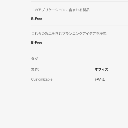
リ
ケ
このアプリケーションに含まれる製品:
ー
シ
B-Free
ョ
ン
これらの製品を含むプランニングアイデアを検索:
を
ダ
B-Free
ウ
ン
ロ
タグ
ー
ド
業界:
オフィス
す
る
Customizable
いいえ