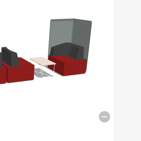
Open
image
tooltip