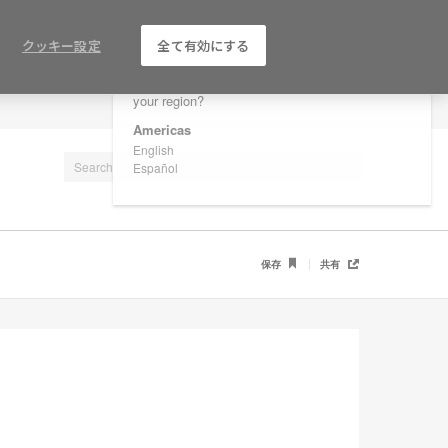
×
Are you in United States?
クッキー設定
全て有効にする
Would you like to see Products we sell in
your region?
LOG IN / REGISTER
Americas
English
Español
保存
共有