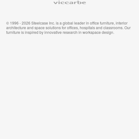
オ
ル
フ
&
ィ
ウ
ス
ォ
家
ー
© 1996 - 2026 Steelcase Inc. is a global leader in office furniture, interior
具
ル
architecture and space solutions for offices, hospitals and classrooms. Our
カ
furniture is inspired by innovative research in workspace design.
バ
リ
ン
グ