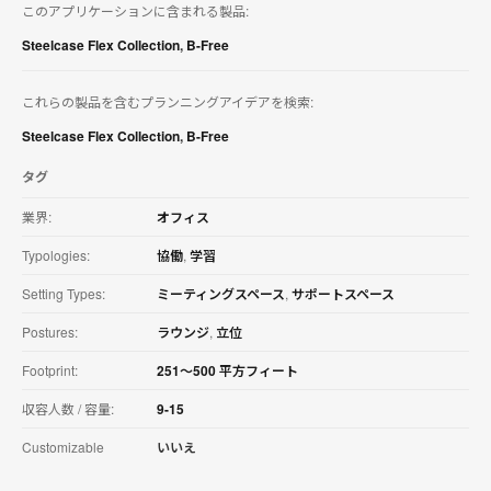
このアプリケーションに含まれる製品:
を
ダ
Steelcase Flex Collection
,
B-Free
ウ
ン
ロ
これらの製品を含むプランニングアイデアを検索:
ー
ド
Steelcase Flex Collection
,
B-Free
す
る
タグ
業界:
オフィス
Typologies:
協働
,
学習
Setting Types:
ミーティングスペース
,
サポートスペース
Postures:
ラウンジ
,
立位
Footprint:
251〜500 平方フィート
収容人数 / 容量:
9-15
Customizable
いいえ