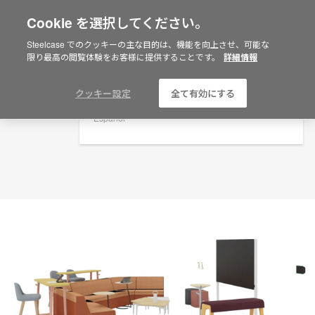
Cookie を選択してください。
×
Are you in United States?
プランニングアイデア
Steelcase でのクッキーの主な目的は、機能を向上させ、可能な
限り最高の閲覧体験をお客様に提供することです。
詳細情報
ID: NZ6XX4UR
Would you like to see Products we sell in
your region?
Americas
クッキー設定
全て有効にする
English
Español