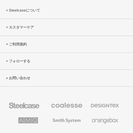
Steelcaseについて
カスタマーケア
ご利用規約
フォローする
お問い合わせ
Steelcase
Coalesse
Designtex
の
の
プ
テ
レ
キ
AMQ
Smith
Orangebox
ミ
ス
Solutions
System
ア
タ
ム
イ
Viccarbe