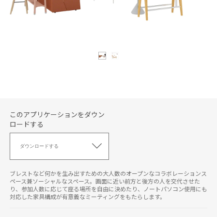
このアプリケーションをダウン
ロードする
こ
の
ダウンロードする
ア
プ
リ
ブレストなど何かを生み出すための大人数のオープンなコラボレーションス
ケ
ペース兼ソーシャルなスペース。画面に近い前方と後方の人を交代させた
り、参加人数に応じて座る場所を自由に決めたり、ノートパソコン使用にも
ー
対応した家具構成が有意義なミーティングをもたらします。
シ
ョ
ン